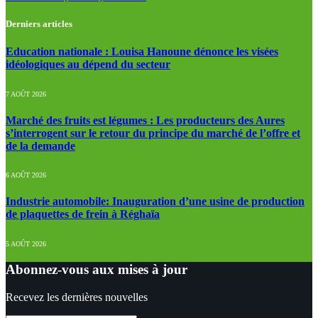
Derniers articles
Education nationale : Louisa Hanoune dénonce les visées
idéologiques au dépend du secteur
7 AOÛT 2026
Marché des fruits est légumes : Les producteurs des Aures
s’interrogent sur le retour du principe du marché de l’offre et
de la demande
6 AOÛT 2026
Industrie automobile: Inauguration d’une usine de production
de plaquettes de frein à Réghaïa
5 AOÛT 2026
Abonnez-vous aux mises à jour
Recevez les dernières nouvelles