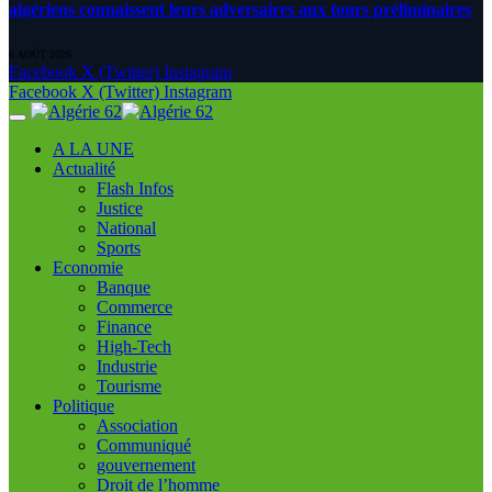
algériens connaissent leurs adversaires aux tours préliminaires
6 AOÛT 2026
Facebook
X (Twitter)
Instagram
Facebook
X (Twitter)
Instagram
A LA UNE
Actualité
Flash Infos
Justice
National
Sports
Economie
Banque
Commerce
Finance
High-Tech
Industrie
Tourisme
Politique
Association
Communiqué
gouvernement
Droit de l’homme