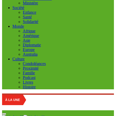
Ministère
Société
Enfance
Santé
Solidarité
Monde
Afrique
Amérique
Asie
Diplomatie
Europe
Australia
Culture
Condoléances
Proximité
Famille
Podcast
Livres
Histoire
Educa
À LA UNE