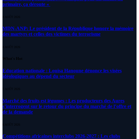
primaire, ça déroute «
4 AOÛT 2026
MDN-ANP: Le président de la République honore la mémoire
des martyrs et celles des victimes du terrorisme
4 AOÛT 2026
What's Hot
Education nationale : Louisa Hanoune dénonce les visées
idéologiques au dépend du secteur
7 AOÛT 2026
Marché des fruits est légumes : Les producteurs des Aures
s’interrogent sur le retour du principe du marché de l’offre et
de la demande
6 AOÛT 2026
Compétitions africaines interclubs 2026-2027 : Les clubs