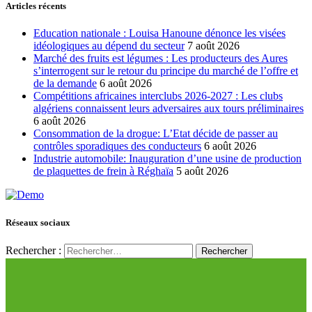
Articles récents
Education nationale : Louisa Hanoune dénonce les visées
idéologiques au dépend du secteur
7 août 2026
Marché des fruits est légumes : Les producteurs des Aures
s’interrogent sur le retour du principe du marché de l’offre et
de la demande
6 août 2026
Compétitions africaines interclubs 2026-2027 : Les clubs
algériens connaissent leurs adversaires aux tours préliminaires
6 août 2026
Consommation de la drogue: L’Etat décide de passer au
contrôles sporadiques des conducteurs
6 août 2026
Industrie automobile: Inauguration d’une usine de production
de plaquettes de frein à Réghaïa
5 août 2026
Réseaux sociaux
Rechercher :