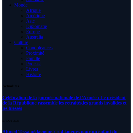
Monde
Afrique
Amérique
Asie
Diplomatie
Europe
Australia
Culture
Condoléances
Proximité
Famille
Podcast
Livres
Histoire
Actualités
Célébration de la journée nationale de l’Armée : Le président
de la République rassemble les retraités,les grands invalides et
les blessés
5 AOÛT 2026
Ahmed Tessa pédagogue : » 4 langues pour un enfant du