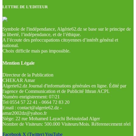
LETTRE DE L’EDITEUR
Symbole de l'indépendance, Algérie62.dz se base sur le principe de
la liberté, l’indépendance, et de l’éthique.
A l’écoute des préoccupations citoyennes d’intérêt général et
national.
Choix difficile mais pas impossible.
Mention Légale
Directeur de la Publication
CHEKAR Amar
Algerie62.dz Journal d'informations générales en ligne. Édité par
l'agence de Communication et de Publicité Ithran ACPI.
Numéro enrigistrement: 07/21
Tel 0554 57 22 41 - 0664 72 83 20
Email : contact@algerie62.dz -
amar2002dz@yahoo.fr
Siège: 22 rue Mohamed Layachi Belouizdad Alger
Nombre de Visiteurs: 500.000 Visiteurs/Mois. Réferenecement réel
Facebook
X (Twitter)
YouTube