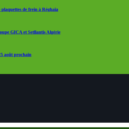
 plaquettes de frein à Réghaïa
roupe GICA et Setllantis Algérie
 25 août prochain