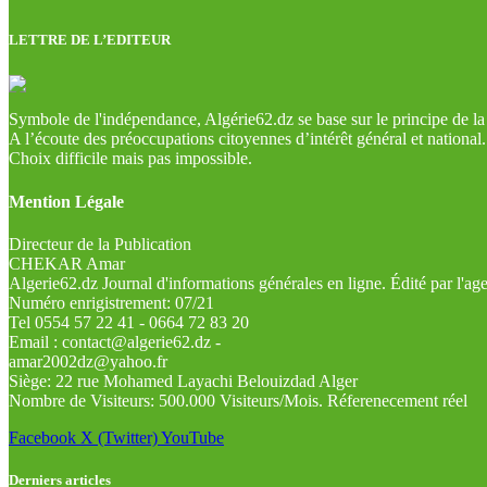
LETTRE DE L’EDITEUR
Symbole de l'indépendance, Algérie62.dz se base sur le principe de la l
A l’écoute des préoccupations citoyennes d’intérêt général et national.
Choix difficile mais pas impossible.
Mention Légale
Directeur de la Publication
CHEKAR Amar
Algerie62.dz Journal d'informations générales en ligne. Édité par l'a
Numéro enrigistrement: 07/21
Tel 0554 57 22 41 - 0664 72 83 20
Email : contact@algerie62.dz -
amar2002dz@yahoo.fr
Siège: 22 rue Mohamed Layachi Belouizdad Alger
Nombre de Visiteurs: 500.000 Visiteurs/Mois. Réferenecement réel
Facebook
X (Twitter)
YouTube
Derniers articles