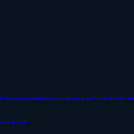
a République rassemble les retraités,les grands invalides et les bles
e, ça déroute «