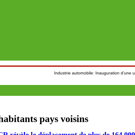
Industrie automobile: Inauguration d’une usine de pr
abitants pays voisins
e le déplacement de plus de 164 000 fam