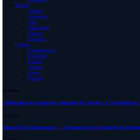
Monde
Afrique
Amérique
Asie
Diplomatie
Europe
Australia
Culture
Condoléances
Proximité
Famille
Podcast
Livres
Histoire
Actualités
Célébration de la journée nationale de l’Armée : Le président de l
5 AOÛT 2026
Ahmed Tessa pédagogue : » 4 langues pour un enfant du primair