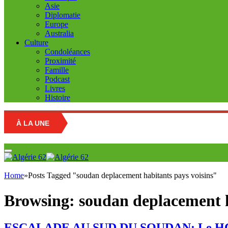
Asie
Diplomatie
Europe
Australia
Culture
Condoléances
Proximité
Famille
Podcast
Livres
Histoire
À LA UNE
Home
»
Posts Tagged "soudan deplacement habitants pays voisins"
Browsing:
soudan deplacement h
ESCALADE AU SUD DU SOUDAN: Le HCR révèl