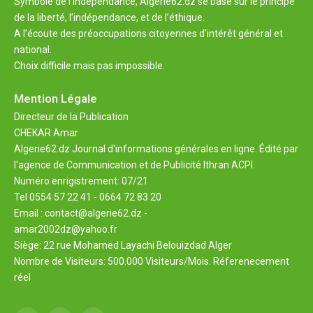
Symbole de l'indépendance, Algérie62.dz se base sur le principe
de la liberté, l’indépendance, et de l’éthique.
A l’écoute des préoccupations citoyennes d’intérêt général et
national.
Choix difficile mais pas impossible.
Mention Légale
Directeur de la Publication
CHEKAR Amar
Algerie62.dz Journal d'informations générales en ligne. Édité par
l'agence de Communication et de Publicité Ithran ACPI.
Numéro enrigistrement: 07/21
Tel 0554 57 22 41 - 0664 72 83 20
Email : contact@algerie62.dz -
amar2002dz@yahoo.fr
Siège: 22 rue Mohamed Layachi Belouizdad Alger
Nombre de Visiteurs: 500.000 Visiteurs/Mois. Réferenecement
réel