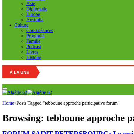
Asie
Diplomatie
Europe
Australia
Culture
Condoléances
Proximité
Famille
Podcast
Livres
Histoire
À LA UNE
Home
»
Posts Tagged "tebboune approche participative forum"
Browsing:
tebboune approche pa
FORUM SAINT PETERSBOURG: Le présiden