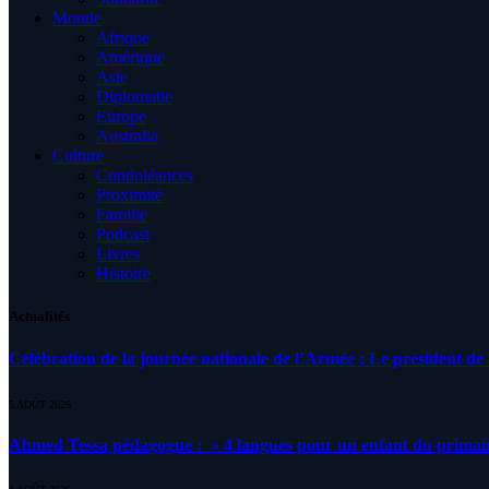
Monde
Afrique
Amérique
Asie
Diplomatie
Europe
Australia
Culture
Condoléances
Proximité
Famille
Podcast
Livres
Histoire
Actualités
Célébration de la journée nationale de l’Armée : Le président de l
5 AOÛT 2026
Ahmed Tessa pédagogue : » 4 langues pour un enfant du primair