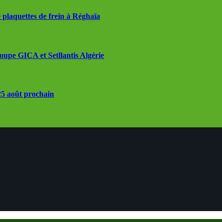
 plaquettes de frein à Réghaïa
roupe GICA et Setllantis Algérie
 25 août prochain