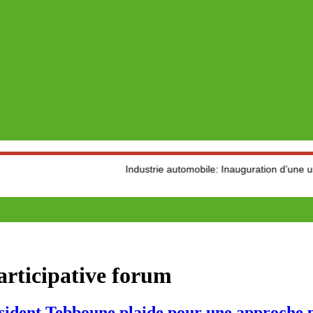
Industrie automobile: Inauguration d’une usine de pr
rticipative forum
t Tebboune plaide pour une approche pa