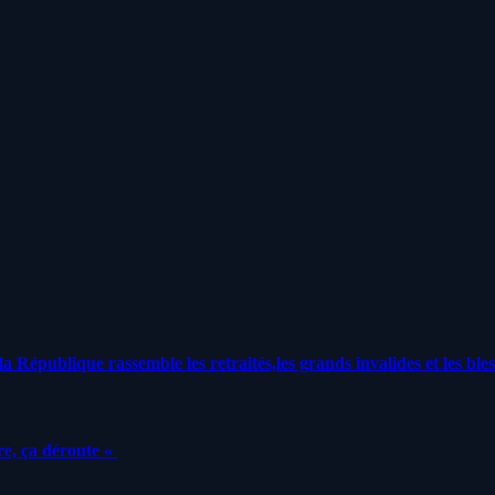
a République rassemble les retraités,les grands invalides et les bles
e, ça déroute «