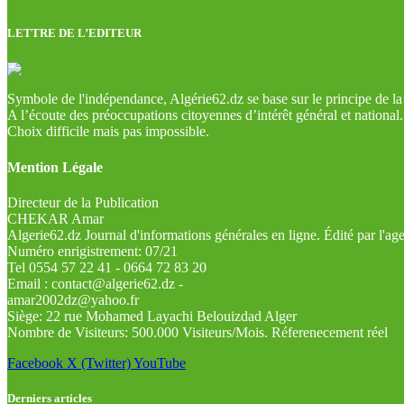
LETTRE DE L’EDITEUR
Symbole de l'indépendance, Algérie62.dz se base sur le principe de la l
A l’écoute des préoccupations citoyennes d’intérêt général et national.
Choix difficile mais pas impossible.
Mention Légale
Directeur de la Publication
CHEKAR Amar
Algerie62.dz Journal d'informations générales en ligne. Édité par l'a
Numéro enrigistrement: 07/21
Tel 0554 57 22 41 - 0664 72 83 20
Email : contact@algerie62.dz -
amar2002dz@yahoo.fr
Siège: 22 rue Mohamed Layachi Belouizdad Alger
Nombre de Visiteurs: 500.000 Visiteurs/Mois. Réferenecement réel
Facebook
X (Twitter)
YouTube
Derniers articles