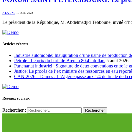
A LA UNE
16 JUIN 2023
Le président de la République, M. Abdelmadjid Tebboune, invité d’
Articles récents
Industrie automobile: Inauguration d’une usine de production de
Pétrole : Le prix du baril de Brent à 80.42 dollars
5 août 2026
Partenariat industriel : Signature de deux conventions entre le 
Justice: Le procès de l’ex ministre des ressources en eau report
CAN-2026 – Dames : L’Algérie passe aux 1/4 de finale de la 
Réseaux sociaux
Rechercher :