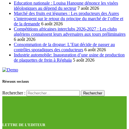
Education nationale : Louisa Hanoune dénonce les visées
idéologiques au dépend du secteur
7 août 2026
Marché des fruits est légumes : Les producteurs des Aures
s’interrogent sur le retour du principe du marché de l’offre et
de la demande
6 août 2026
Compétitions africaines interclubs 2026-2027 : Les clubs
algériens connaissent leurs adversaires aux tours préliminaires
6 août 2026
Consommation de la drogue: L’Etat décide de passer au
contrôles sporadiques des conducteurs
6 août 2026
Industrie automobile: Inauguration d’une usine de production
de plaquettes de frein à Réghaïa
5 août 2026
Réseaux sociaux
Rechercher :
LETTRE DE L’EDITEUR