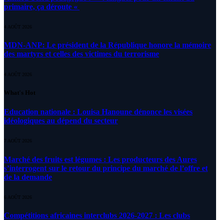
primaire, ça déroute «
4 AOÛT 2026
MDN-ANP: Le président de la République honore la mémoire
des martyrs et celles des victimes du terrorisme
4 AOÛT 2026
What's Hot
Education nationale : Louisa Hanoune dénonce les visées
idéologiques au dépend du secteur
7 AOÛT 2026
Marché des fruits est légumes : Les producteurs des Aures
s’interrogent sur le retour du principe du marché de l’offre et
de la demande
6 AOÛT 2026
Compétitions africaines interclubs 2026-2027 : Les clubs