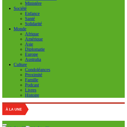
Ministère
Société
Enfance
Santé
Solidarité
Monde
Afrique
Amérique
Asie
Diplomatie
Europe
Australia
Culture
Condoléances
Proximité
Famille
Podcast
Livres
Histoire
Educati
À LA UNE