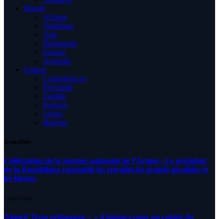
Monde
Afrique
Amérique
Asie
Diplomatie
Europe
Australia
Culture
Condoléances
Proximité
Famille
Podcast
Livres
Histoire
Actualités
Célébration de la journée nationale de l’Armée : Le président
de la République rassemble les retraités,les grands invalides et
les blessés
5 AOÛT 2026
Ahmed Tessa pédagogue : » 4 langues pour un enfant du