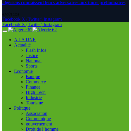
algériens connaissent leurs adversaires aux tours préliminaires
6 AOÛT 2026
Facebook
X (Twitter)
Instagram
Facebook
X (Twitter)
Instagram
A LA UNE
Actualité
Flash Infos
Justice
National
Sports
Economie
Banque
Commerce
Finance
High-Tech
Industrie
Tourisme
Politique
Association
Communiqué
gouvernement
Droit de l’homme