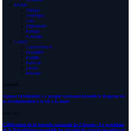
Monde
Afrique
Amérique
Asie
Diplomatie
Europe
Australia
Culture
Condoléances
Proximité
Famille
Podcast
Livres
Histoire
Actualités
Sahara Occidental: Le peuple Sahraoui brandit le drapeau de
la décolonisation à la vie à la mort
8 AOÛT 2026
Célébration de la journée nationale de l’Armée : Le président
de la République rassemble les retraités,les grands invalides et