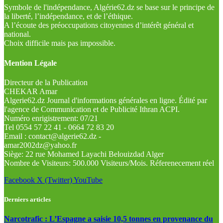
Symbole de l'indépendance, Algérie62.dz se base sur le principe de
la liberté, l’indépendance, et de l’éthique.
A l’écoute des préoccupations citoyennes d’intérêt général et
national.
Choix difficile mais pas impossible.
Mention Légale
Directeur de la Publication
CHEKAR Amar
Algerie62.dz Journal d'informations générales en ligne. Édité par
l'agence de Communication et de Publicité Ithran ACPI.
Numéro enrigistrement: 07/21
Tel 0554 57 22 41 - 0664 72 83 20
Email : contact@algerie62.dz -
amar2002dz@yahoo.fr
Siège: 22 rue Mohamed Layachi Belouizdad Alger
Nombre de Visiteurs: 500.000 Visiteurs/Mois. Réferenecement réel
Facebook
X (Twitter)
YouTube
Derniers articles
Narcotrafic : L’Espagne a saisie 10,5 tonnes en provenance du