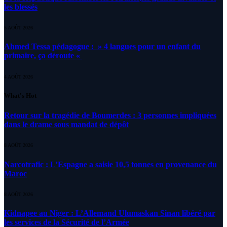
les blessés
5 AOÛT 2026
Ahmed Tessa pédagogue : » 4 langues pour un enfant du
primaire, ça déroute «
4 AOÛT 2026
What's Hot
Retour sur la tragédie de Boumerdes : 3 personnes impliquées
dans le drame sous mandat de dépôt
8 AOÛT 2026
Narcotrafic : L’Espagne a saisie 10,5 tonnes en provenance du
Maroc
8 AOÛT 2026
Kidnapee au Niger : L’Allemand Ulumaskan Sinan libéré par
les services de la Sécurité de l’Armée