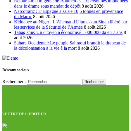
Retour sur la tragédie de Boumerdes : 3 personnes impliquées
dans le drame sous mandat de dépôt
8 août 2026
Narcotrafic : L’Espagne a saisie 10,5 tonnes en provenance
du Maroc
8 août 2026
Kidnapee au Niger : L’Allemand Ulumaskan Sinan libéré par
les services de la Sécurité de l’Armée
8 août 2026
Tabagisme: Un citoyen a économisé 1 000 000 da en 7 ans
8
août 2026
Sahara Occidental: Le peuple Sahraoui brandit le drapeau de
la décolonisation à la vie à la mort
8 août 2026
Réseaux sociaux
Rechercher :
LETTRE DE L’EDITEUR