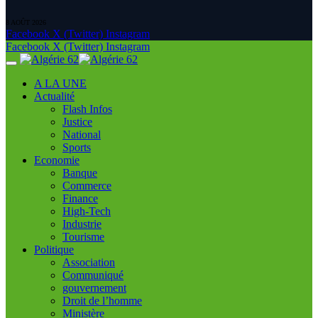
8 AOÛT 2026
Facebook
X (Twitter)
Instagram
Facebook
X (Twitter)
Instagram
A LA UNE
Actualité
Flash Infos
Justice
National
Sports
Economie
Banque
Commerce
Finance
High-Tech
Industrie
Tourisme
Politique
Association
Communiqué
gouvernement
Droit de l’homme
Ministère