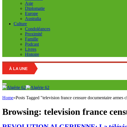
Asie
Diplomatie
Europe
Australia
Culture
Condoléances
Proximité
Famille
Podcast
Livres
Histoire
À LA UNE
Ed
Home
»
Posts Tagged "television france censure documentaire armes c
Browsing:
television france ce
REVOLUTION ALGERIENNE: La télévision fr