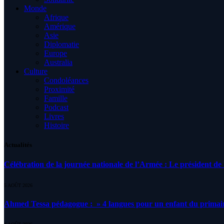
Monde
Afrique
Amérique
Asie
Diplomatie
Europe
Australia
Culture
Condoléances
Proximité
Famille
Podcast
Livres
Histoire
Actualités
Célébration de la journée nationale de l’Armée : Le président de l
5 AOÛT 2026
Ahmed Tessa pédagogue : » 4 langues pour un enfant du primair