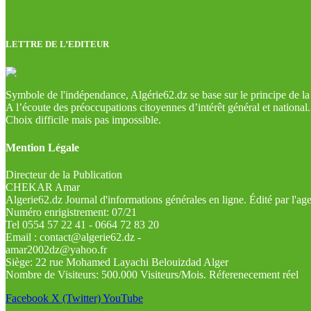
LETTRE DE L’EDITEUR
Symbole de l'indépendance, Algérie62.dz se base sur le principe de la l
A l’écoute des préoccupations citoyennes d’intérêt général et national.
Choix difficile mais pas impossible.
Mention Légale
Directeur de la Publication
CHEKAR Amar
Algerie62.dz Journal d'informations générales en ligne. Édité par l'a
Numéro enrigistrement: 07/21
Tel 0554 57 22 41 - 0664 72 83 20
Email : contact@algerie62.dz -
amar2002dz@yahoo.fr
Siège: 22 rue Mohamed Layachi Belouizdad Alger
Nombre de Visiteurs: 500.000 Visiteurs/Mois. Réferenecement réel
Facebook
X (Twitter)
YouTube