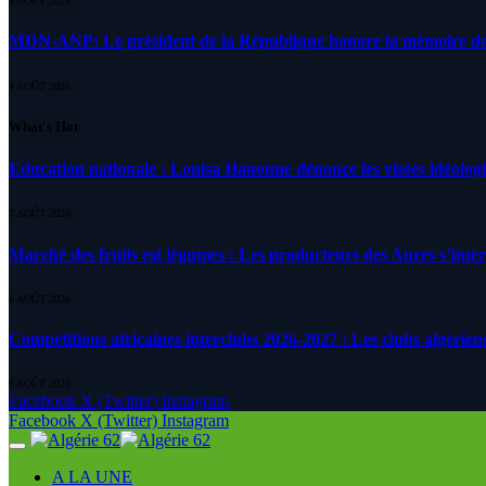
4 AOÛT 2026
MDN-ANP: Le président de la République honore la mémoire des m
4 AOÛT 2026
What's Hot
Education nationale : Louisa Hanoune dénonce les visées idéolog
7 AOÛT 2026
Marché des fruits est légumes : Les producteurs des Aures s’inte
6 AOÛT 2026
Compétitions africaines interclubs 2026-2027 : Les clubs algérien
6 AOÛT 2026
Facebook
X (Twitter)
Instagram
Facebook
X (Twitter)
Instagram
A LA UNE