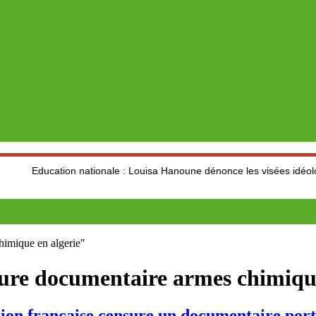
ucation nationale : Louisa Hanoune dénonce les visées idéologiques a
himique en algerie"
nsure documentaire armes chimiqu
ançaise censure un documentaire portant 