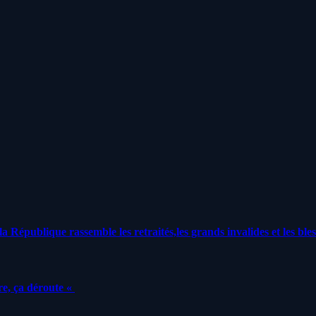
a République rassemble les retraités,les grands invalides et les bles
e, ça déroute «