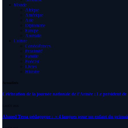
Monde
Afrique
Amérique
Asie
Diplomatie
Europe
Australia
Culture
Condoléances
Proximité
Famille
Podcast
Livres
Histoire
Actualités
Célébration de la journée nationale de l’Armée : Le président de l
5 AOÛT 2026
Ahmed Tessa pédagogue : » 4 langues pour un enfant du primair