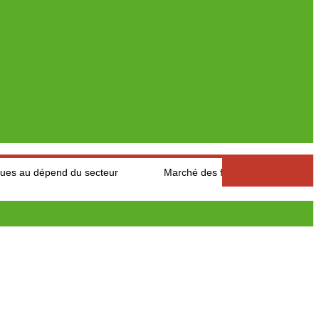
nd du secteur
Marché des fruits est légumes : Les producteurs