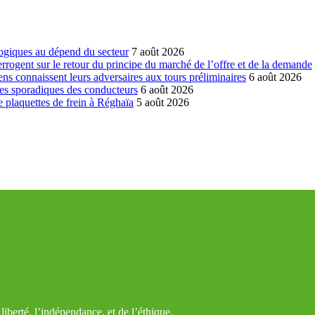
ogiques au dépend du secteur
7 août 2026
errogent sur le retour du principe du marché de l’offre et de la demande
ns connaissent leurs adversaires aux tours préliminaires
6 août 2026
es sporadiques des conducteurs
6 août 2026
 plaquettes de frein à Réghaïa
5 août 2026
iberté, l’indépendance, et de l’éthique.