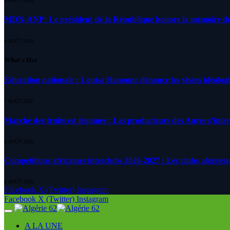
4 AOÛT 2026
MDN-ANP: Le président de la République honore la mémoire des m
4 AOÛT 2026
What's Hot
Education nationale : Louisa Hanoune dénonce les visées idéolog
7 AOÛT 2026
Marché des fruits est légumes : Les producteurs des Aures s’inte
6 AOÛT 2026
Compétitions africaines interclubs 2026-2027 : Les clubs algérien
6 AOÛT 2026
Facebook
X (Twitter)
Instagram
Facebook
X (Twitter)
Instagram
A LA UNE