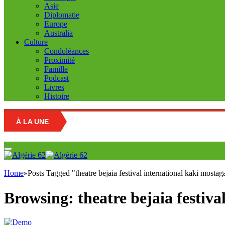
Asie
Diplomatie
Europe
Australia
Culture
Condoléances
Proximité
Famille
Podcast
Livres
Histoire
À LA UNE
Educatio
Home
»
Posts Tagged "theatre bejaia festival international kaki mosta
Browsing:
theatre bejaia festiv