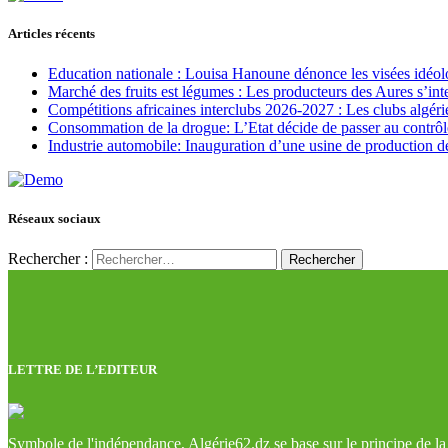
Articles récents
Education nationale : Louisa Hanoune dénonce les visées idéol
Marché des fruits est légumes : Les producteurs des Aures s’int
Compétitions africaines interclubs 2026-2027 : Les clubs algérie
Consommation de la drogue: L’Etat décide de passer au contrôl
Industrie automobile: Inauguration d’une usine de production de
Réseaux sociaux
Rechercher :
LETTRE DE L’EDITEUR
Symbole de l'indépendance, Algérie62.dz se base sur le principe de la l