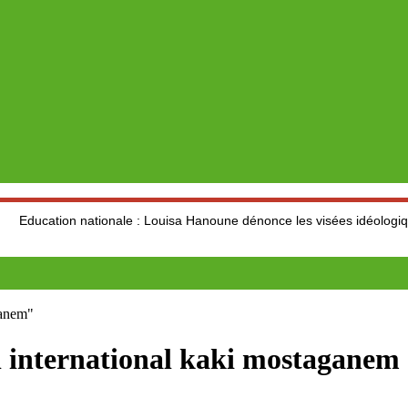
n nationale : Louisa Hanoune dénonce les visées idéologiques au dépe
ganem"
al international kaki mostaganem