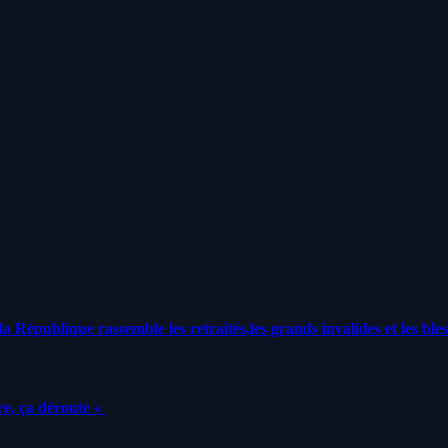
a République rassemble les retraités,les grands invalides et les bles
e, ça déroute «