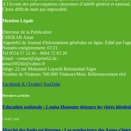
A l’écoute des préoccupations citoyennes d’intérêt général et national.
Choix difficile mais pas impossible.
Mention Légale
Directeur de la Publication
CHEKAR Amar
Algerie62.dz Journal d'informations générales en ligne. Édité par l'a
Numéro enrigistrement: 07/21
Tel 0554 57 22 41 - 0664 72 83 20
Email : contact@algerie62.dz -
amar2002dz@yahoo.fr
Siège: 22 rue Mohamed Layachi Belouizdad Alger
Nombre de Visiteurs: 500.000 Visiteurs/Mois. Réferenecement réel
Facebook
X (Twitter)
YouTube
Derniers articles
Education nationale : Louisa Hanoune dénonce les visées idéolog
7 AOÛT 2026
Marché des fruits est légumes : Les producteurs des Aures s’inte