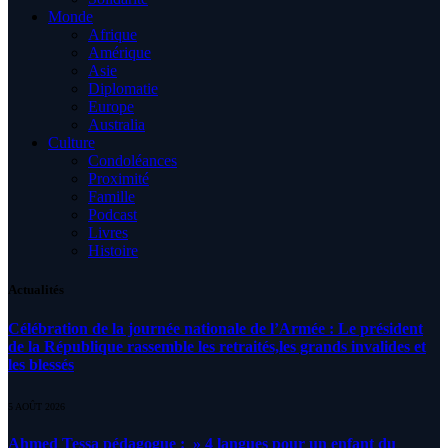
Monde
Afrique
Amérique
Asie
Diplomatie
Europe
Australia
Culture
Condoléances
Proximité
Famille
Podcast
Livres
Histoire
Actualités
Célébration de la journée nationale de l’Armée : Le président
de la République rassemble les retraités,les grands invalides et
les blessés
5 AOÛT 2026
Ahmed Tessa pédagogue : » 4 langues pour un enfant du