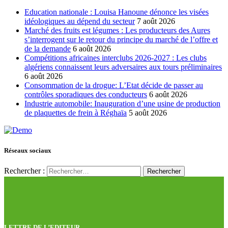
Education nationale : Louisa Hanoune dénonce les visées
idéologiques au dépend du secteur
7 août 2026
Marché des fruits est légumes : Les producteurs des Aures
s’interrogent sur le retour du principe du marché de l’offre et
de la demande
6 août 2026
Compétitions africaines interclubs 2026-2027 : Les clubs
algériens connaissent leurs adversaires aux tours préliminaires
6 août 2026
Consommation de la drogue: L’Etat décide de passer au
contrôles sporadiques des conducteurs
6 août 2026
Industrie automobile: Inauguration d’une usine de production
de plaquettes de frein à Réghaïa
5 août 2026
Réseaux sociaux
Rechercher :
LETTRE DE L’EDITEUR