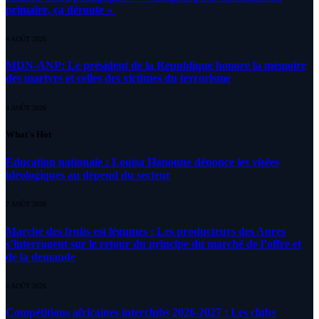
primaire, ça déroute «
4 AOÛT 2026
MDN-ANP: Le président de la République honore la mémoire
des martyrs et celles des victimes du terrorisme
4 AOÛT 2026
What's Hot
Education nationale : Louisa Hanoune dénonce les visées
idéologiques au dépend du secteur
7 AOÛT 2026
Marché des fruits est légumes : Les producteurs des Aures
s’interrogent sur le retour du principe du marché de l’offre et
de la demande
6 AOÛT 2026
Compétitions africaines interclubs 2026-2027 : Les clubs