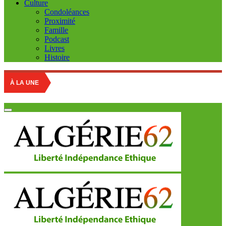
Culture
Condoléances
Proximité
Famille
Podcast
Livres
Histoire
Education nati
À LA UNE