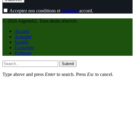
Acceptez nos conditions et
politique
accord.
© 2026 Algerie62. Tous droits réservés
Accueil
Actualité
Société
Economie
Politique
Submit
Type above and press
Enter
to search. Press
Esc
to cancel.