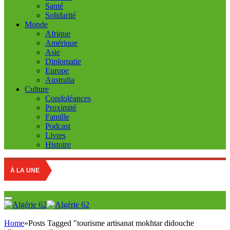
Santé
Solidarité
Monde
Afrique
Amérique
Asie
Diplomatie
Europe
Australia
Culture
Condoléances
Proximité
Famille
Podcast
Livres
Histoire
À LA UNE
Home
»
Posts Tagged "tourisme artisanat mokhtar didouche