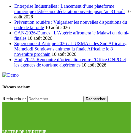
Entreprise Industrielles : Lancement d’une plateforme
numérique dédiée aux déclaration ouverte jusqu’au 31 août
10
août 2026
Prévention routière : Vulgariser les nouvelles dispositions du
code de la route
10 août 2026
CAN-2026-Dames : L’Algérie affrontera le Malawi en demi-
finales
10 août 2026
Supercoupe d’Afrique 2026 : L’USMA et les Sud Africains,
Mamelodi Sundowns animent la finale Africaine le 8
novembre prochain
10 août 2026
Hadj 2027: Rencontre d’orientation entre l’Office ONPO et
les agences de tourisme algériennes
10 août 2026
Réseaux sociaux
Rechercher :
LETTRE DE L’EDITEUR