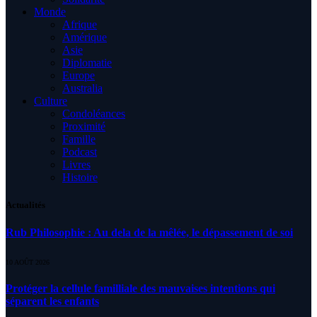
Monde
Afrique
Amérique
Asie
Diplomatie
Europe
Australia
Culture
Condoléances
Proximité
Famille
Podcast
Livres
Histoire
Actualités
Rub Philosophie : Au dela de la mêlée, le dépassement de soi
10 AOÛT 2026
Protéger la cellule familliale des mauvaises intentions qui
séparent les enfants