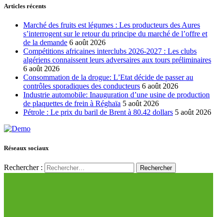
Articles récents
Marché des fruits est légumes : Les producteurs des Aures
s’interrogent sur le retour du principe du marché de l’offre et
de la demande
6 août 2026
Compétitions africaines interclubs 2026-2027 : Les clubs
algériens connaissent leurs adversaires aux tours préliminaires
6 août 2026
Consommation de la drogue: L’Etat décide de passer au
contrôles sporadiques des conducteurs
6 août 2026
Industrie automobile: Inauguration d’une usine de production
de plaquettes de frein à Réghaïa
5 août 2026
Pétrole : Le prix du baril de Brent à 80.42 dollars
5 août 2026
Réseaux sociaux
Rechercher :