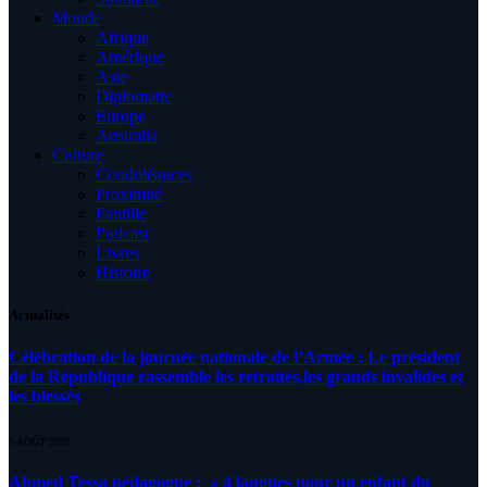
Monde
Afrique
Amérique
Asie
Diplomatie
Europe
Australia
Culture
Condoléances
Proximité
Famille
Podcast
Livres
Histoire
Actualités
Célébration de la journée nationale de l’Armée : Le président
de la République rassemble les retraités,les grands invalides et
les blessés
5 AOÛT 2026
Ahmed Tessa pédagogue : » 4 langues pour un enfant du