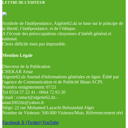
LETTRE DE L’EDITEUR
Symbole de l'indépendance, Algérie62.dz se base sur le principe de
la liberté, l’indépendance, et de l’éthique.
A l’écoute des préoccupations citoyennes d’intérêt général et
national.
Choix difficile mais pas impossible.
Mention Légale
Directeur de la Publication
CHEKAR Amar
Algerie62.dz Journal d'informations générales en ligne. Édité par
l'agence de Communication et de Publicité Ithran ACPI.
Numéro enrigistrement: 07/21
Tel 0554 57 22 41 - 0664 72 83 20
Email : contact@algerie62.dz -
amar2002dz@yahoo.fr
Siège: 22 rue Mohamed Layachi Belouizdad Alger
Nombre de Visiteurs: 500.000 Visiteurs/Mois. Réferenecement réel
Facebook
X (Twitter)
YouTube