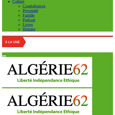
Culture
Condoléances
Proximité
Famille
Podcast
Livres
Histoire
À LA UNE