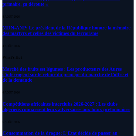
primaire, ça déroute «
4 AOÛT 2026
MDN-ANP: Le président de la République honore la mémoire
des martyrs et celles des victimes du terrorisme
4 AOÛT 2026
What's Hot
Marché des fruits est légumes : Les producteurs des Aures
s’interrogent sur le retour du principe du marché de l’offre et
de la demande
6 AOÛT 2026
Compétitions africaines interclubs 2026-2027 : Les clubs
algériens connaissent leurs adversaires aux tours préliminaires
6 AOÛT 2026
Consommation de la drogue: L’Etat décide de passer au