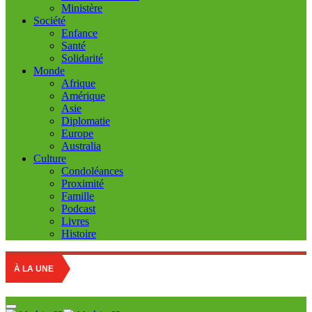
Ministère
Société
Enfance
Santé
Solidarité
Monde
Afrique
Amérique
Asie
Diplomatie
Europe
Australia
Culture
Condoléances
Proximité
Famille
Podcast
Livres
Histoire
Educatio
À LA UNE