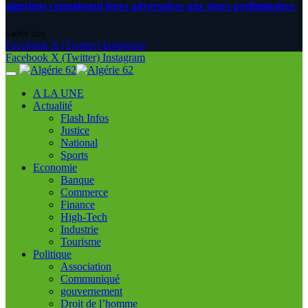
algériens connaissent leurs adversaires aux tours préliminaires
6 AOÛT 2026
Facebook
X (Twitter)
Instagram
Facebook
X (Twitter)
Instagram
A LA UNE
Actualité
Flash Infos
Justice
National
Sports
Economie
Banque
Commerce
Finance
High-Tech
Industrie
Tourisme
Politique
Association
Communiqué
gouvernement
Droit de l’homme