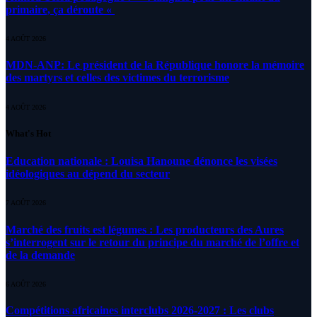
primaire, ça déroute «
4 AOÛT 2026
MDN-ANP: Le président de la République honore la mémoire
des martyrs et celles des victimes du terrorisme
4 AOÛT 2026
What's Hot
Education nationale : Louisa Hanoune dénonce les visées
idéologiques au dépend du secteur
7 AOÛT 2026
Marché des fruits est légumes : Les producteurs des Aures
s’interrogent sur le retour du principe du marché de l’offre et
de la demande
6 AOÛT 2026
Compétitions africaines interclubs 2026-2027 : Les clubs