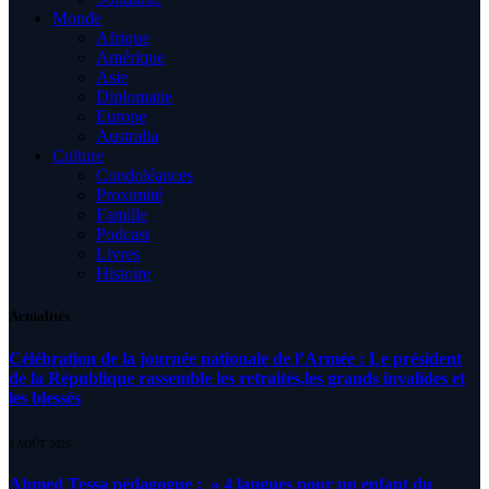
Monde
Afrique
Amérique
Asie
Diplomatie
Europe
Australia
Culture
Condoléances
Proximité
Famille
Podcast
Livres
Histoire
Actualités
Célébration de la journée nationale de l’Armée : Le président
de la République rassemble les retraités,les grands invalides et
les blessés
5 AOÛT 2026
Ahmed Tessa pédagogue : » 4 langues pour un enfant du