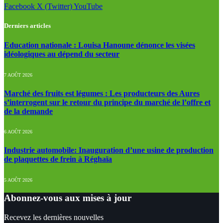
Facebook
X (Twitter)
YouTube
Derniers articles
Education nationale : Louisa Hanoune dénonce les visées
idéologiques au dépend du secteur
7 AOÛT 2026
Marché des fruits est légumes : Les producteurs des Aures
s’interrogent sur le retour du principe du marché de l’offre et
de la demande
6 AOÛT 2026
Industrie automobile: Inauguration d’une usine de production
de plaquettes de frein à Réghaïa
5 AOÛT 2026
Abonnez-vous aux mises à jour
Recevez les dernières nouvelles