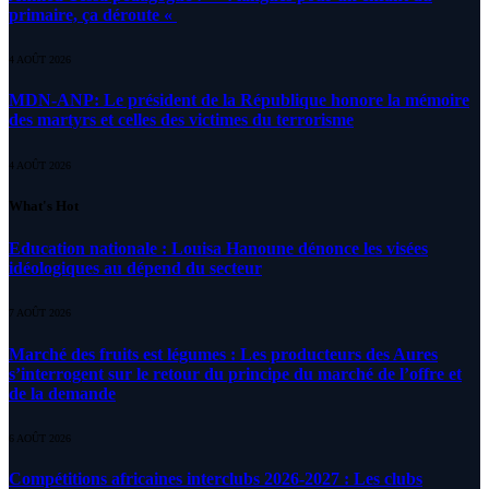
primaire, ça déroute «
4 AOÛT 2026
MDN-ANP: Le président de la République honore la mémoire
des martyrs et celles des victimes du terrorisme
4 AOÛT 2026
What's Hot
Education nationale : Louisa Hanoune dénonce les visées
idéologiques au dépend du secteur
7 AOÛT 2026
Marché des fruits est légumes : Les producteurs des Aures
s’interrogent sur le retour du principe du marché de l’offre et
de la demande
6 AOÛT 2026
Compétitions africaines interclubs 2026-2027 : Les clubs