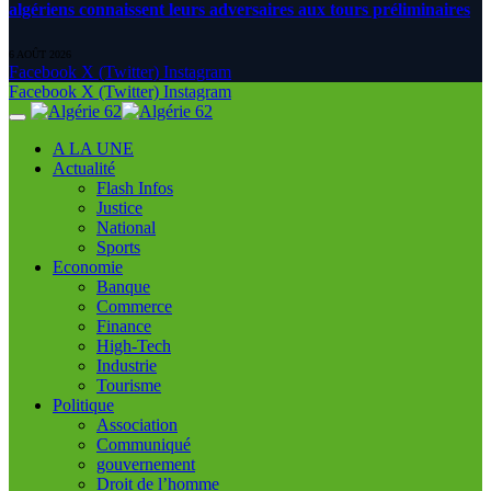
algériens connaissent leurs adversaires aux tours préliminaires
6 AOÛT 2026
Facebook
X (Twitter)
Instagram
Facebook
X (Twitter)
Instagram
A LA UNE
Actualité
Flash Infos
Justice
National
Sports
Economie
Banque
Commerce
Finance
High-Tech
Industrie
Tourisme
Politique
Association
Communiqué
gouvernement
Droit de l’homme