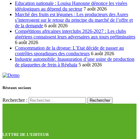
Education nationale : Louisa Hanoune dénonce les visées
idéologiques au dépend du secteur
7 août 2026
Marché des fruits est légumes : Les producteurs des Aures
s’interrogent sur le retour du principe du marché de l’offre et
de la demande
6 août 2026
Compétitions africaines interclubs 2026-2027 : Les clubs
algériens connaissent leurs adversaires aux tours préliminaires
6 août 2026
Consommation de la drogue: L’Etat décide de passer au
contrôles sporadiques des conducteurs
6 août 2026
Industrie automobile: Inauguration d’une usine de production
de plaquettes de frein à Réghaïa
5 août 2026
Réseaux sociaux
Rechercher :
LETTRE DE L’EDITEUR