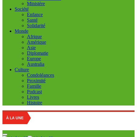
Ministère
Société
Enfance
Santé
Solidarité
Monde
Afrique
Amérique
Asie
Diplomatie
Europe
Australia
Culture
Condoléances
Proximité
Famille
Podcast
Livres
Histoire
Education na
À LA UNE