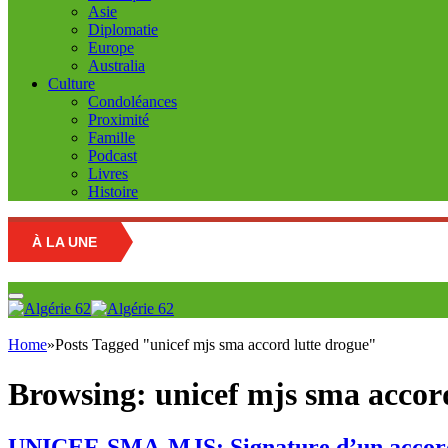
Asie
Diplomatie
Europe
Australia
Culture
Condoléances
Proximité
Famille
Podcast
Livres
Histoire
À LA UNE
Home
»
Posts Tagged "unicef mjs sma accord lutte drogue"
Browsing:
unicef mjs sma accor
UNICEF-SMA-MJS: Signature d’un accord de 