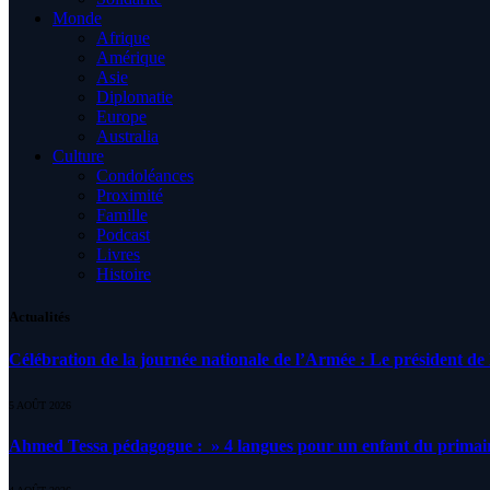
Monde
Afrique
Amérique
Asie
Diplomatie
Europe
Australia
Culture
Condoléances
Proximité
Famille
Podcast
Livres
Histoire
Actualités
Célébration de la journée nationale de l’Armée : Le président de l
5 AOÛT 2026
Ahmed Tessa pédagogue : » 4 langues pour un enfant du primair