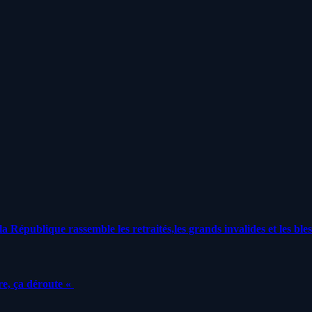
a République rassemble les retraités,les grands invalides et les bles
e, ça déroute «