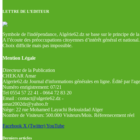
LETTRE DE L’EDITEUR
Symbole de l'indépendance, Algérie62.dz se base sur le principe de la l
A l’écoute des préoccupations citoyennes d’intérêt général et national.
Choix difficile mais pas impossible.
Mention Légale
Directeur de la Publication
CHEKAR Amar
Algerie62.dz Journal d'informations générales en ligne. Édité par l'a
Numéro enrigistrement: 07/21
Tel 0554 57 22 41 - 0664 72 83 20
Email : contact@algerie62.dz -
amar2002dz@yahoo.fr
Siège: 22 rue Mohamed Layachi Belouizdad Alger
Nombre de Visiteurs: 500.000 Visiteurs/Mois. Réferenecement réel
Facebook
X (Twitter)
YouTube
Derniers articles