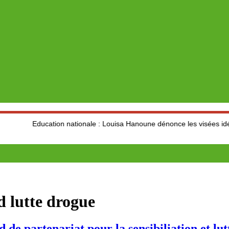
Education nationale : Louisa Hanoune dénonce les visées idéologique
d lutte drogue
partenariat pour la sensibiliation et lutt