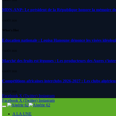
4 AOÛT 2026
MDN-ANP: Le président de la République honore la mémoire des m
4 AOÛT 2026
What's Hot
Education nationale : Louisa Hanoune dénonce les visées idéolog
7 AOÛT 2026
Marché des fruits est légumes : Les producteurs des Aures s’inte
6 AOÛT 2026
Compétitions africaines interclubs 2026-2027 : Les clubs algérien
6 AOÛT 2026
Facebook
X (Twitter)
Instagram
Facebook
X (Twitter)
Instagram
A LA UNE