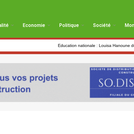
lité
Economie
Politique
Société
Mon
Education nationale : Louisa Hanoune dénonce les vi