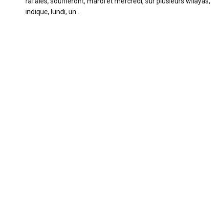
rafales, souffleront, mardi et mercredi, sur plusieurs wilayas,
indique, lundi, un…