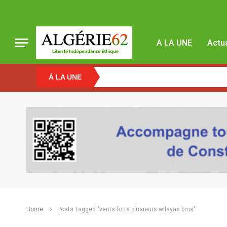
A LA UNE
Actua
À LA UNE
»
Home
Posts Tagged "vents forts plusieurs wilayas bms"