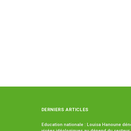
DERNIERS ARTICLES
Education nationale : Louisa Hanoune dén
visées idéologiques au dépend du secteur