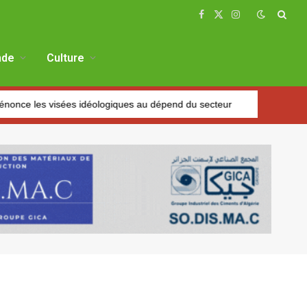
Facebook
X
Instagram
(Twitter)
de
Culture
sées idéologiques au dépend du secteur
Marché des fruits est