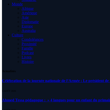
Monde
Afrique
Amérique
Asie
Diplomatie
Europe
Australia
Culture
Condoléances
Proximité
Famille
Podcast
Livres
Histoire
Actualités
Célébration de la journée nationale de l’Armée : Le président de l
5 AOÛT 2026
Ahmed Tessa pédagogue : » 4 langues pour un enfant du primair