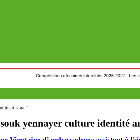
Compétitions africaines interclubs 2026-2027 : Les clubs algérie
tité artisanat"
souk yennayer culture identité a
ngtaine d’ambassadeurs assistent à l’é