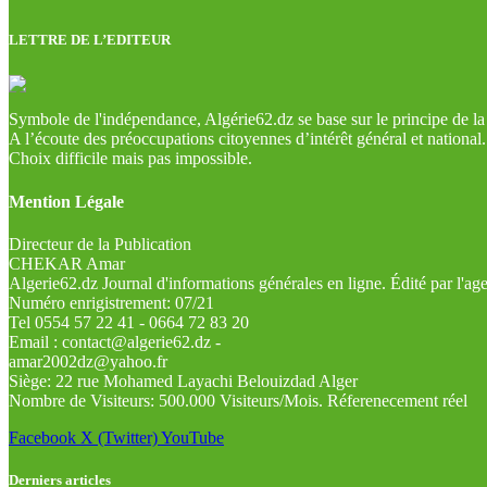
LETTRE DE L’EDITEUR
Symbole de l'indépendance, Algérie62.dz se base sur le principe de la l
A l’écoute des préoccupations citoyennes d’intérêt général et national.
Choix difficile mais pas impossible.
Mention Légale
Directeur de la Publication
CHEKAR Amar
Algerie62.dz Journal d'informations générales en ligne. Édité par l'a
Numéro enrigistrement: 07/21
Tel 0554 57 22 41 - 0664 72 83 20
Email : contact@algerie62.dz -
amar2002dz@yahoo.fr
Siège: 22 rue Mohamed Layachi Belouizdad Alger
Nombre de Visiteurs: 500.000 Visiteurs/Mois. Réferenecement réel
Facebook
X (Twitter)
YouTube
Derniers articles