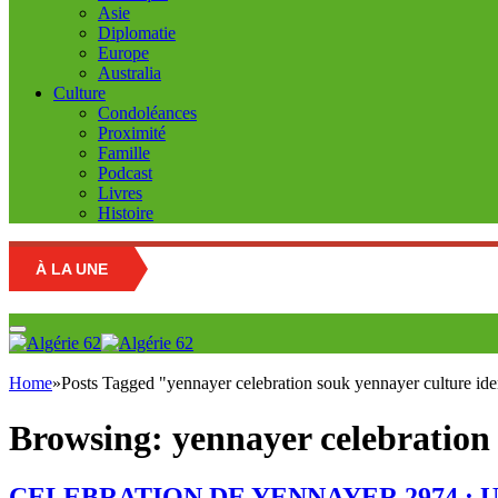
Asie
Diplomatie
Europe
Australia
Culture
Condoléances
Proximité
Famille
Podcast
Livres
Histoire
À LA UNE
Home
»
Posts Tagged "yennayer celebration souk yennayer culture iden
Browsing:
yennayer celebration 
CELEBRATION DE YENNAYER 2974 : Une Vi