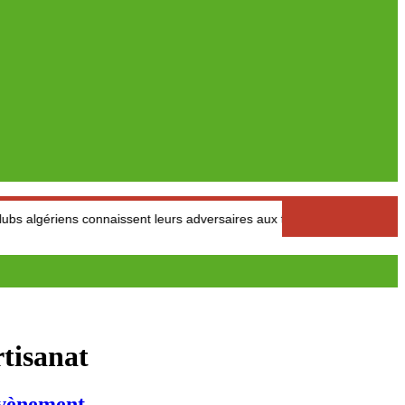
ns connaissent leurs adversaires aux tours préliminaires
Cons
rtisanat
vènement