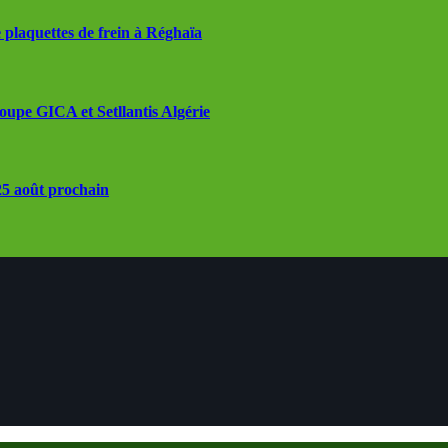
 plaquettes de frein à Réghaïa
roupe GICA et Setllantis Algérie
 25 août prochain