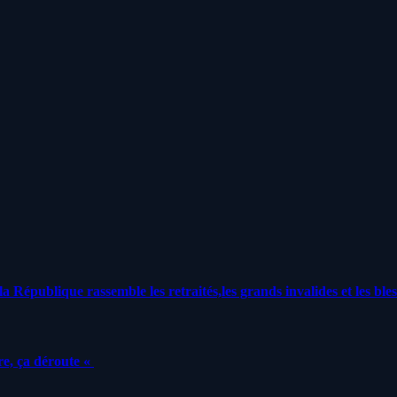
a République rassemble les retraités,les grands invalides et les bles
e, ça déroute «