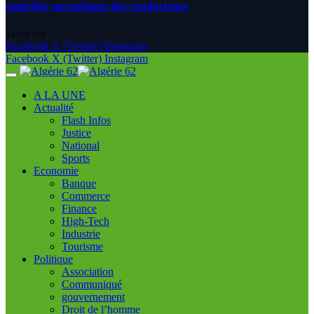
contrôles sporadiques des conducteurs
6 AOÛT 2026
Facebook
X (Twitter)
Instagram
Facebook
X (Twitter)
Instagram
A LA UNE
Actualité
Flash Infos
Justice
National
Sports
Economie
Banque
Commerce
Finance
High-Tech
Industrie
Tourisme
Politique
Association
Communiqué
gouvernement
Droit de l’homme