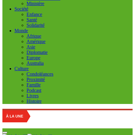
Ministère
Société
Enfance
Santé
Solidarité
Monde
Afrique
Amérique
Asie
Diplomatie
Europe
Australia
Culture
Condoléances
Proximité
Famille
Podcast
Livres
Histoire
Marc
À LA UNE