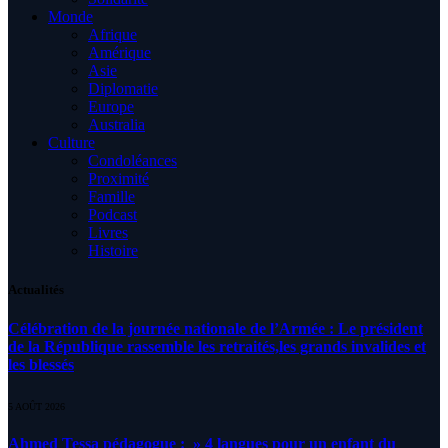
Monde
Afrique
Amérique
Asie
Diplomatie
Europe
Australia
Culture
Condoléances
Proximité
Famille
Podcast
Livres
Histoire
Actualités
Célébration de la journée nationale de l’Armée : Le président
de la République rassemble les retraités,les grands invalides et
les blessés
5 AOÛT 2026
Ahmed Tessa pédagogue : » 4 langues pour un enfant du