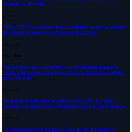
primaire, ça déroute «
4 AOÛT 2026
MDN-ANP: Le président de la République honore la mémoire
des martyrs et celles des victimes du terrorisme
4 AOÛT 2026
What's Hot
Marché des fruits est légumes : Les producteurs des Aures
s’interrogent sur le retour du principe du marché de l’offre et
de la demande
6 AOÛT 2026
Compétitions africaines interclubs 2026-2027 : Les clubs
algériens connaissent leurs adversaires aux tours préliminaires
6 AOÛT 2026
Consommation de la drogue: L’Etat décide de passer au