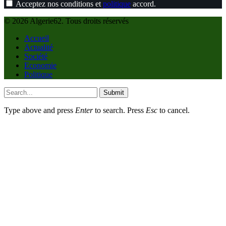
Acceptez nos conditions et
politique
accord.
© 2026 Algerie62. Tous droits réservés
Accueil
Actualité
Société
Economie
Politique
Submit
Type above and press
Enter
to search. Press
Esc
to cancel.