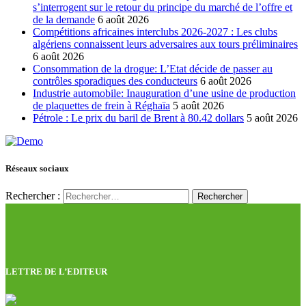
s’interrogent sur le retour du principe du marché de l’offre et
de la demande
6 août 2026
Compétitions africaines interclubs 2026-2027 : Les clubs
algériens connaissent leurs adversaires aux tours préliminaires
6 août 2026
Consommation de la drogue: L’Etat décide de passer au
contrôles sporadiques des conducteurs
6 août 2026
Industrie automobile: Inauguration d’une usine de production
de plaquettes de frein à Réghaïa
5 août 2026
Pétrole : Le prix du baril de Brent à 80.42 dollars
5 août 2026
Réseaux sociaux
Rechercher :
LETTRE DE L’EDITEUR