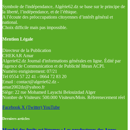
Symbole de l'indépendance, Algérie62.dz se base sur le principe de
la liberté, l’indépendance, et de l’éthique.
A l’écoute des préoccupations citoyennes d’intérêt général et
national.
Choix difficile mais pas impossible.
Mention Légale
Directeur de la Publication
CHEKAR Amar
Algerie62.dz Journal d'informations générales en ligne. Édité par
l'agence de Communication et de Publicité Ithran ACPI.
Numéro enrigistrement: 07/21
Tel 0554 57 22 41 - 0664 72 83 20
Email : contact@algerie62.dz -
amar2002dz@yahoo.fr
Siège: 22 rue Mohamed Layachi Belouizdad Alger
Nombre de Visiteurs: 500.000 Visiteurs/Mois. Réferenecement réel
Facebook
X (Twitter)
YouTube
Derniers articles
Marché des fruits est légumes : Les producteurs des Aures