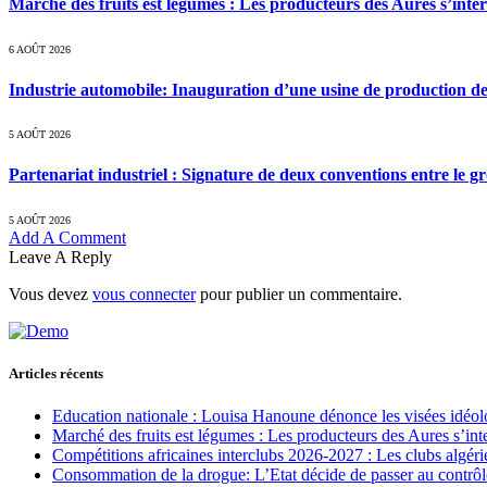
Marché des fruits est légumes : Les producteurs des Aures s’inte
6 AOÛT 2026
Industrie automobile: Inauguration d’une usine de production de
5 AOÛT 2026
Partenariat industriel : Signature de deux conventions entre le g
5 AOÛT 2026
Add A Comment
Leave A Reply
Vous devez
vous connecter
pour publier un commentaire.
Articles récents
Education nationale : Louisa Hanoune dénonce les visées idéol
Marché des fruits est légumes : Les producteurs des Aures s’int
Compétitions africaines interclubs 2026-2027 : Les clubs algérie
Consommation de la drogue: L’Etat décide de passer au contrôl