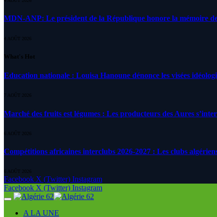
4 AOÛT 2026
MDN-ANP: Le président de la République honore la mémoire des m
4 AOÛT 2026
What's Hot
Education nationale : Louisa Hanoune dénonce les visées idéolog
7 AOÛT 2026
Marché des fruits est légumes : Les producteurs des Aures s’inte
6 AOÛT 2026
Compétitions africaines interclubs 2026-2027 : Les clubs algérien
6 AOÛT 2026
Facebook
X (Twitter)
Instagram
Facebook
X (Twitter)
Instagram
A LA UNE