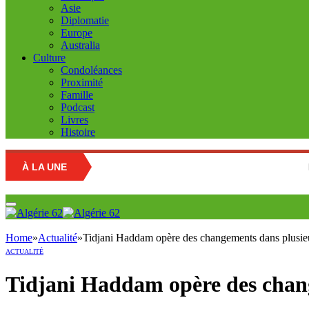
Asie
Diplomatie
Europe
Australia
Culture
Condoléances
Proximité
Famille
Podcast
Livres
Histoire
À LA UNE
Education natio
Home
»
Actualité
»
Tidjani Haddam opère des changements dans plusieur
ACTUALITÉ
Tidjani Haddam opère des chang