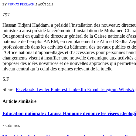
BY
FERHAT FEKRACH
15 AOÛT 2019
797
Hassan Tidjani Haddam, a présidé l’installation des nouveaux directeur
ministre a ainsi présidé la cérémonie d’installation de Mohamed Chara
Ouagnouni en qualité de directeur général de la Caisse nationale 
nationale de l’emploi ANEM, en remplacement de Ahmed Redha Zegadi. 
professionnels dans les activités du bâtiment, des travaux publics e
l’Office national d’appareillages et d’accessoires pour personnes 
changements visent à insuffler une nouvelle dynamique aux activités d
proposer des idées novatrices et de nouvelles approches qui permettent d’
niveau central qu’à celui des organes relevant de la tutelle.
S.F
Share.
Facebook
Twitter
Pinterest
LinkedIn
Email
Telegram
WhatsA
Article similaire
Education nationale : Louisa Hanoune dénonce les visées idéolog
7 AOÛT 2026