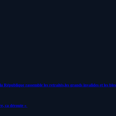
a République rassemble les retraités,les grands invalides et les bles
e, ça déroute «