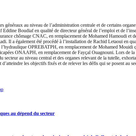
s généraux au niveau de l’administration centrale et de certains organe
f Eddine Boudiaf en qualité de directeur général de l’emploi et de l’in
d’assurance chômage CNAC, en remplacement de Mohamed Hamoudi et de 
Il a également été procédé à l’installation de Rachid Letaoui en quali
t de l’hydraulique OPREBATPH, en remplacement de Mohamed Mouidi qui a,
handicapées ONAAPH, en remplacement de Fayçal Ouagnouni. Lors de la c
u secteur au niveau central et des organes relevant de la tutelle, exhor
atteindre les objectifs fixés et de relever les défis qui se posent au sec
pp
iques au dépend du secteur