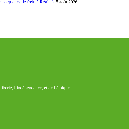
 plaquettes de frein à Réghaïa
5 août 2026
iberté, l’indépendance, et de l’éthique.