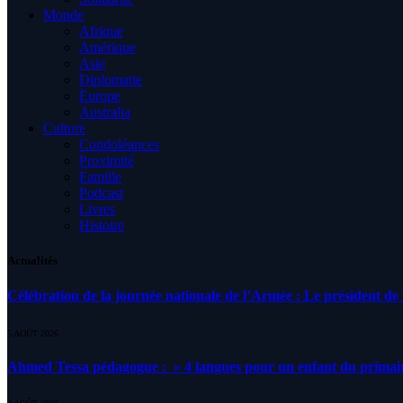
Monde
Afrique
Amérique
Asie
Diplomatie
Europe
Australia
Culture
Condoléances
Proximité
Famille
Podcast
Livres
Histoire
Actualités
Célébration de la journée nationale de l’Armée : Le président de l
5 AOÛT 2026
Ahmed Tessa pédagogue : » 4 langues pour un enfant du primair