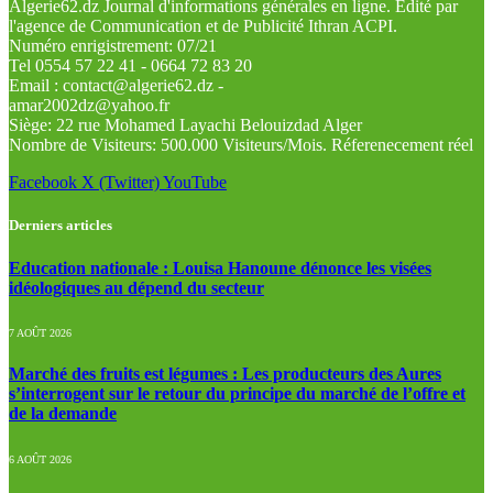
Algerie62.dz Journal d'informations générales en ligne. Édité par
l'agence de Communication et de Publicité Ithran ACPI.
Numéro enrigistrement: 07/21
Tel 0554 57 22 41 - 0664 72 83 20
Email : contact@algerie62.dz -
amar2002dz@yahoo.fr
Siège: 22 rue Mohamed Layachi Belouizdad Alger
Nombre de Visiteurs: 500.000 Visiteurs/Mois. Réferenecement réel
Facebook
X (Twitter)
YouTube
Derniers articles
Education nationale : Louisa Hanoune dénonce les visées
idéologiques au dépend du secteur
7 AOÛT 2026
Marché des fruits est légumes : Les producteurs des Aures
s’interrogent sur le retour du principe du marché de l’offre et
de la demande
6 AOÛT 2026