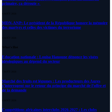
primaire, ça déroute «
4 AOÛT 2026
MDN-ANP: Le président de la République honore la mémoire
des martyrs et celles des victimes du terrorisme
4 AOÛT 2026
What's Hot
Education nationale : Louisa Hanoune dénonce les visées
idéologiques au dépend du secteur
7 AOÛT 2026
Marché des fruits est légumes : Les producteurs des Aures
s’interrogent sur le retour du principe du marché de l’offre et
de la demande
6 AOÛT 2026
Compétitions africaines interclubs 2026-2027 : Les clubs