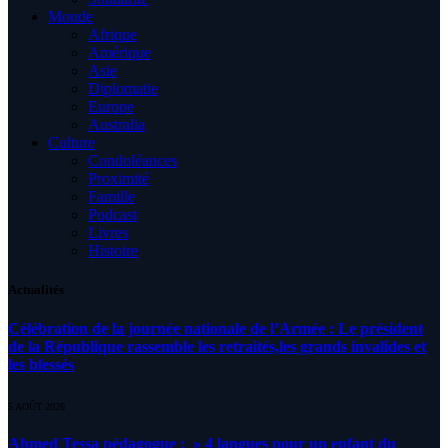
Monde
Afrique
Amérique
Asie
Diplomatie
Europe
Australia
Culture
Condoléances
Proximité
Famille
Podcast
Livres
Histoire
Actualités
Célébration de la journée nationale de l’Armée : Le président
de la République rassemble les retraités,les grands invalides et
les blessés
5 AOÛT 2026
Ahmed Tessa pédagogue : » 4 langues pour un enfant du