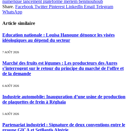
numerique lancement plateforme meriem benmouhoub
Share.
Facebook
Twitter
Pinterest
LinkedIn
Email
Telegram
WhatsApp
Article similaire
Education nationale : Louisa Hanoune dénonce les visées
idéologiques au dépend du secteur
7 AOÛT 2026
Marché des fruits est légumes : Les producteurs des Aures
s’interrogent sur le retour du principe du marché de l’offre et
de la demande
6 AOÛT 2026
Industrie automobile: Inauguration d’une usine de production
de plaquettes de frein à Réghaïa
5 AOÛT 2026
Partenariat industriel : Signature de deux conventions entre le
groupe GICA et Setllantis Algérie