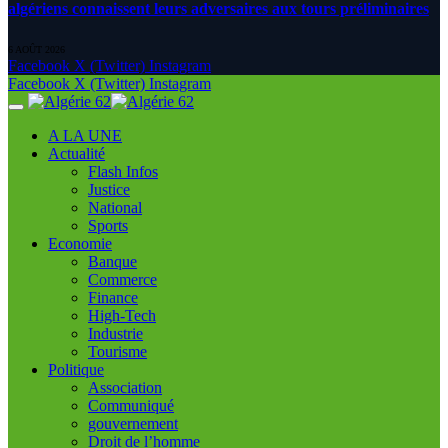
algériens connaissent leurs adversaires aux tours préliminaires
6 AOÛT 2026
Facebook
X (Twitter)
Instagram
Facebook
X (Twitter)
Instagram
A LA UNE
Actualité
Flash Infos
Justice
National
Sports
Economie
Banque
Commerce
Finance
High-Tech
Industrie
Tourisme
Politique
Association
Communiqué
gouvernement
Droit de l’homme