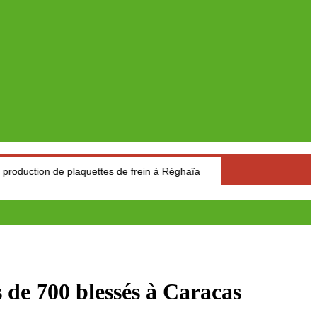
de plaquettes de frein à Réghaïa
Pétrole : Le prix du baril de 
 de 700 blessés à Caracas