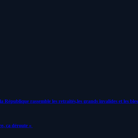
a République rassemble les retraités,les grands invalides et les bles
e, ça déroute «