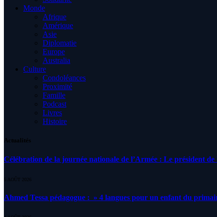
Monde
Afrique
Amérique
Asie
Diplomatie
Europe
Australia
Culture
Condoléances
Proximité
Famille
Podcast
Livres
Histoire
Actualités
Célébration de la journée nationale de l’Armée : Le président de l
5 AOÛT 2026
Ahmed Tessa pédagogue : » 4 langues pour un enfant du primair