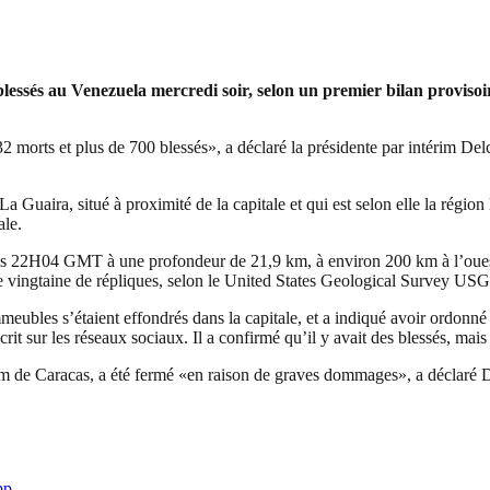
 blessés au Venezuela mercredi soir, selon un premier bilan provis
32 morts et plus de 700 blessés», a déclaré la présidente par intérim De
La Guaira, situé à proximité de la capitale et qui est selon elle la ré
ale.
es 22H04 GMT à une profondeur de 21,9 km, à environ 200 km à l’oues
ne vingtaine de répliques, selon le United States Geological Survey US
eubles s’étaient effondrés dans la capitale, et a indiqué avoir ordonné 
rit sur les réseaux sociaux. Il a confirmé qu’il y avait des blessés, mais
km de Caracas, a été fermé «en raison de graves dommages», a déclaré 
pp