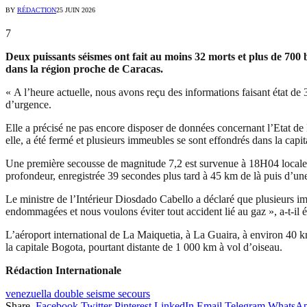
BY
RÉDACTION
25 JUIN 2026
7
Deux puissants séismes ont fait au moins 32 morts et plus de 700
dans la région proche de Caracas.
« A l’heure actuelle, nous avons reçu des informations faisant état de 
d’urgence.
Elle a précisé ne pas encore disposer de données concernant l’Etat de 
elle, a été fermé et plusieurs immeubles se sont effondrés dans la capit
Une première secousse de magnitude 7,2 est survenue à 18H04 local
profondeur, enregistrée 39 secondes plus tard à 45 km de là puis d’u
Le ministre de l’Intérieur Diosdado Cabello a déclaré que plusieurs imm
endommagées et nous voulons éviter tout accident lié au gaz », a-t-il éc
L’aéroport international de La Maiquetia, à La Guaira, à environ 40 
la capitale Bogota, pourtant distante de 1 000 km à vol d’oiseau.
Rédaction Internationale
venezuella double seisme secours
Share.
Facebook
Twitter
Pinterest
LinkedIn
Email
Telegram
WhatsA