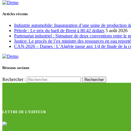
Articles récents
Industrie automobile: Inauguration d’une usine de production de
Pétrole : Le prix du baril de Brent à 80.42 dollars
5 août 2026
Partenariat industriel : Signature de deux conventions entre le 
Justice: Le procès de l’ex ministre des ressources en eau report
CAN-2026 – Dames : L’Algérie passe aux 1/4 de finale de la 
Réseaux sociaux
Rechercher :
LETTRE DE L’EDITEUR