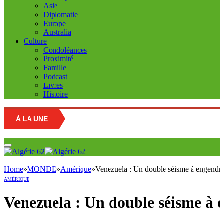
Asie
Diplomatie
Europe
Australia
Culture
Condoléances
Proximité
Famille
Podcast
Livres
Histoire
À LA UNE
Home
»
MONDE
»
Amérique
»
Venezuela : Un double séisme à engendré
AMÉRIQUE
Venezuela : Un double séisme à 