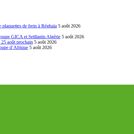
 plaquettes de frein à Réghaïa
5 août 2026
groupe GICA et Setllantis Algérie
5 août 2026
é 25 août prochain
5 août 2026
coupe d’Afrique
5 août 2026