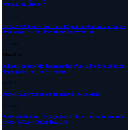
primaire, ça déroute «
4 AOÛT 2026
MDN-ANP: Le président de la République honore la mémoire
des martyrs et celles des victimes du terrorisme
4 AOÛT 2026
What's Hot
Industrie automobile: Inauguration d’une usine de production
de plaquettes de frein à Réghaïa
5 AOÛT 2026
Pétrole : Le prix du baril de Brent à 80.42 dollars
5 AOÛT 2026
Partenariat industriel : Signature de deux conventions entre le
groupe GICA et Setllantis Algérie