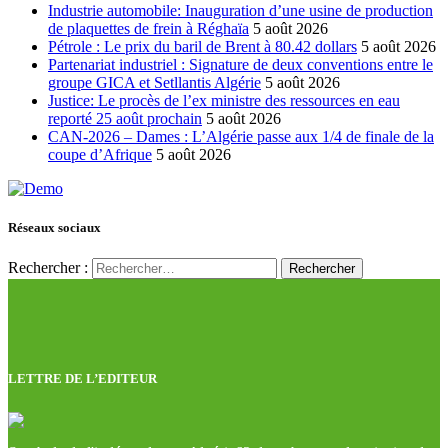
Industrie automobile: Inauguration d’une usine de production
de plaquettes de frein à Réghaïa
5 août 2026
Pétrole : Le prix du baril de Brent à 80.42 dollars
5 août 2026
Partenariat industriel : Signature de deux conventions entre le
groupe GICA et Setllantis Algérie
5 août 2026
Justice: Le procès de l’ex ministre des ressources en eau
reporté 25 août prochain
5 août 2026
CAN-2026 – Dames : L’Algérie passe aux 1/4 de finale de la
coupe d’Afrique
5 août 2026
Réseaux sociaux
Rechercher :
LETTRE DE L’EDITEUR