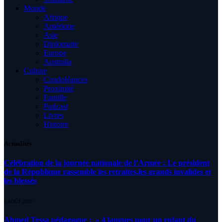
Monde
Afrique
Amérique
Asie
Diplomatie
Europe
Australia
Culture
Condoléances
Proximité
Famille
Podcast
Livres
Histoire
Actualités
Célébration de la journée nationale de l’Armée : Le président
de la République rassemble les retraités,les grands invalides et
les blessés
5 AOÛT 2026
Ahmed Tessa pédagogue : » 4 langues pour un enfant du