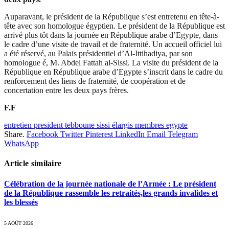
Auparavant, le président de la République s’est entretenu en tête-à-
tête avec son homologue égyptien. Le président de la République est
arrivé plus tôt dans la journée en République arabe d’Egypte, dans
le cadre d’une visite de travail et de fraternité. Un accueil officiel lui
a été réservé, au Palais présidentiel d’Al-Ittihadiya, par son
homologue é, M. Abdel Fattah al-Sissi. La visite du président de la
République en République arabe d’Egypte s’inscrit dans le cadre du
renforcement des liens de fraternité, de coopération et de
concertation entre les deux pays frères.
F.F
entretien president tebboune sissi élargis membres egypte
Share.
Facebook
Twitter
Pinterest
LinkedIn
Email
Telegram
WhatsApp
Article similaire
Célébration de la journée nationale de l’Armée : Le président
de la République rassemble les retraités,les grands invalides et
les blessés
5 AOÛT 2026