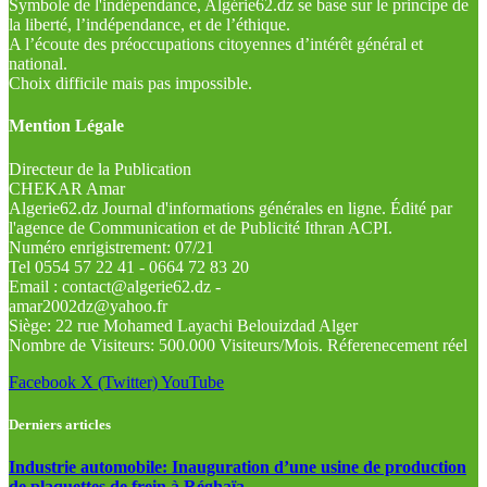
Symbole de l'indépendance, Algérie62.dz se base sur le principe de
la liberté, l’indépendance, et de l’éthique.
A l’écoute des préoccupations citoyennes d’intérêt général et
national.
Choix difficile mais pas impossible.
Mention Légale
Directeur de la Publication
CHEKAR Amar
Algerie62.dz Journal d'informations générales en ligne. Édité par
l'agence de Communication et de Publicité Ithran ACPI.
Numéro enrigistrement: 07/21
Tel 0554 57 22 41 - 0664 72 83 20
Email : contact@algerie62.dz -
amar2002dz@yahoo.fr
Siège: 22 rue Mohamed Layachi Belouizdad Alger
Nombre de Visiteurs: 500.000 Visiteurs/Mois. Réferenecement réel
Facebook
X (Twitter)
YouTube
Derniers articles
Industrie automobile: Inauguration d’une usine de production
de plaquettes de frein à Réghaïa