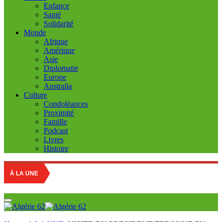
Enfance
Santé
Solidarité
Monde
Afrique
Amérique
Asie
Diplomatie
Europe
Australia
Culture
Condoléances
Proximité
Famille
Podcast
Livres
Histoire
À LA UNE