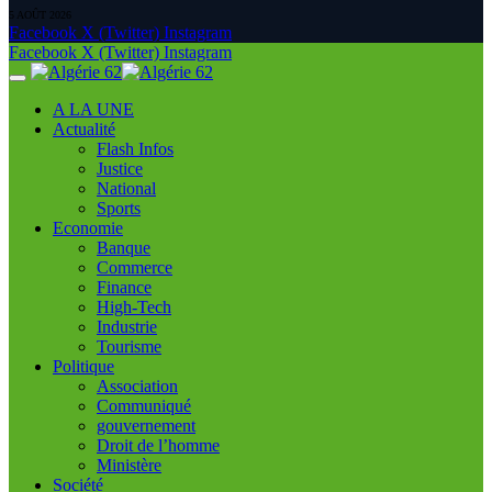
5 AOÛT 2026
Facebook
X (Twitter)
Instagram
Facebook
X (Twitter)
Instagram
A LA UNE
Actualité
Flash Infos
Justice
National
Sports
Economie
Banque
Commerce
Finance
High-Tech
Industrie
Tourisme
Politique
Association
Communiqué
gouvernement
Droit de l’homme
Ministère
Société