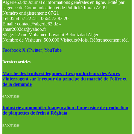
Algerie62.dz Journal d'informations générales en ligne. Édité par
l'agence de Communication et de Publicité Ithran ACPI.
Numéro enrigistrement: 07/21
Tel 0554 57 22 41 - 0664 72 83 20
Email : contact@algerie62.dz -
amar2002dz@yahoo.fr
Siège: 22 rue Mohamed Layachi Belouizdad Alger
Nombre de Visiteurs: 500.000 Visiteurs/Mois. Réferenecement réel
Facebook
X (Twitter)
YouTube
Derniers articles
Marché des fruits est légumes : Les producteurs des Aures
s’interrogent sur le retour du principe du marché de l’offre et
de la demande
6 AOÛT 2026
Industrie automobile: Inauguration d’une usine de production
de plaquettes de frein à Réghaïa
5 AOÛT 2026