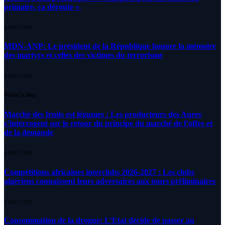
primaire, ça déroute «
4 AOÛT 2026
MDN-ANP: Le président de la République honore la mémoire
des martyrs et celles des victimes du terrorisme
4 AOÛT 2026
What's Hot
Marché des fruits est légumes : Les producteurs des Aures
s’interrogent sur le retour du principe du marché de l’offre et
de la demande
6 AOÛT 2026
Compétitions africaines interclubs 2026-2027 : Les clubs
algériens connaissent leurs adversaires aux tours préliminaires
6 AOÛT 2026
Consommation de la drogue: L’Etat décide de passer au