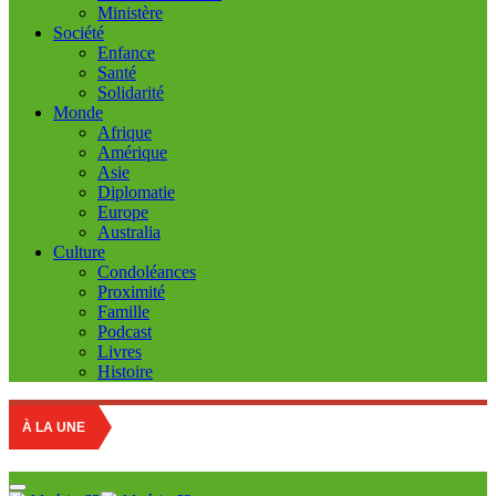
Ministère
Société
Enfance
Santé
Solidarité
Monde
Afrique
Amérique
Asie
Diplomatie
Europe
Australia
Culture
Condoléances
Proximité
Famille
Podcast
Livres
Histoire
Marché des fr
À LA UNE