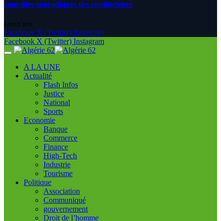
contrôles sporadiques des conducteurs
6 AOÛT 2026
Facebook
X (Twitter)
Instagram
Facebook
X (Twitter)
Instagram
A LA UNE
Actualité
Flash Infos
Justice
National
Sports
Economie
Banque
Commerce
Finance
High-Tech
Industrie
Tourisme
Politique
Association
Communiqué
gouvernement
Droit de l’homme