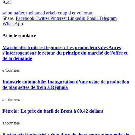
A.C
salon naftec mohamed arkab coup d envoi oran
Share.
Facebook
Twitter
Pinterest
LinkedIn
Email
Telegram
WhatsApp
Article similaire
Marché des fruits est légumes : Les producteurs des Aures
s’interrogent sur le retour du principe du marché de l’offre et
de la demande
6 AOÛT 2026
Industrie automobile: Inauguration d’une usine de production
de plaquettes de frein à Réghaïa
5 AOÛT 2026
Pétrole : Le prix du baril de Brent à 80.42 dollars
5 AOÛT 2026
Partenariat industriel : Signature de deux conventions entre le