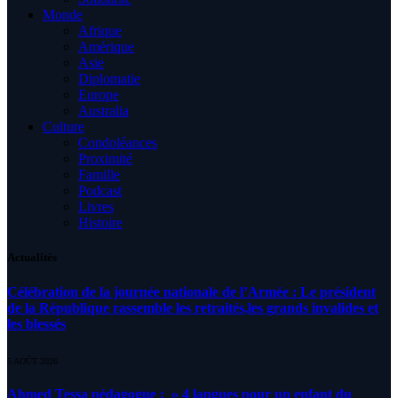
Monde
Afrique
Amérique
Asie
Diplomatie
Europe
Australia
Culture
Condoléances
Proximité
Famille
Podcast
Livres
Histoire
Actualités
Célébration de la journée nationale de l’Armée : Le président
de la République rassemble les retraités,les grands invalides et
les blessés
5 AOÛT 2026
Ahmed Tessa pédagogue : » 4 langues pour un enfant du