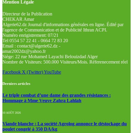
Mention Légale
Directeur de la Publication
CHEKAR Amar
Algerie62.dz Journal d'informations générales en ligne. Édité par
l'agence de Communication et de Publicité Ithran ACPI.
Numéro enrigistrement: 07/21
Tel 0554 57 22 41 - 0664 72 83 20
Email : contact@algerie62.dz -
amar2002dz@yahoo.fr
Siège: 22 rue Mohamed Layachi Belouizdad Alger
Nombre de Visiteurs: 500.000 Visiteurs/Mois. Réferenecement réel
Facebook
X (Twitter)
YouTube
Derniers articles
Le triple combat d’une dame des grandes résistances :
Hommage à Mme Veuve Zahra Lahlah
10 AOÛT 2026
Viande blanche : La société Agrolog annonce le déstockage du
poulet congelé à 350 DA/kg