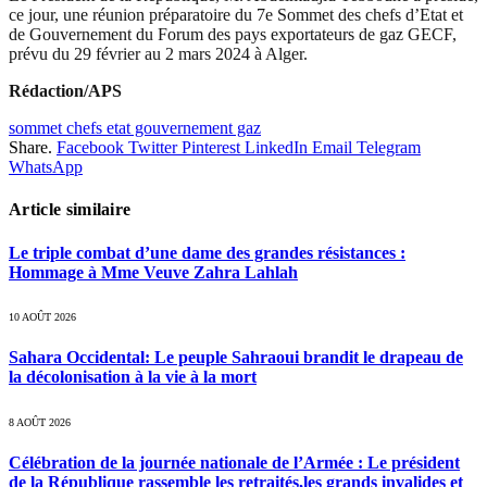
ce jour, une réunion préparatoire du 7e Sommet des chefs d’Etat et
de Gouvernement du Forum des pays exportateurs de gaz GECF,
prévu du 29 février au 2 mars 2024 à Alger.
Rédaction/APS
sommet chefs etat gouvernement gaz
Share.
Facebook
Twitter
Pinterest
LinkedIn
Email
Telegram
WhatsApp
Article similaire
Le triple combat d’une dame des grandes résistances :
Hommage à Mme Veuve Zahra Lahlah
10 AOÛT 2026
Sahara Occidental: Le peuple Sahraoui brandit le drapeau de
la décolonisation à la vie à la mort
8 AOÛT 2026
Célébration de la journée nationale de l’Armée : Le président
de la République rassemble les retraités,les grands invalides et