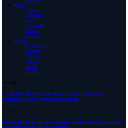
Monde
Afrique
Amérique
Asie
Diplomatie
Europe
Australia
Culture
Condoléances
Proximité
Famille
Podcast
Livres
Histoire
Actualités
Le triple combat d’une dame des grandes résistances :
Hommage à Mme Veuve Zahra Lahlah
10 AOÛT 2026
Sahara Occidental: Le peuple Sahraoui brandit le drapeau de
la décolonisation à la vie à la mort