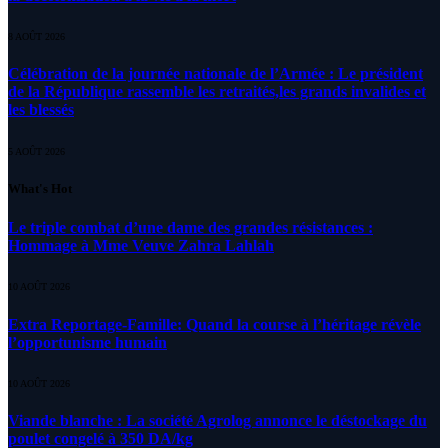
8 AOÛT 2026
Célébration de la journée nationale de l’Armée : Le président
de la République rassemble les retraités,les grands invalides et
les blessés
5 AOÛT 2026
What's Hot
Le triple combat d’une dame des grandes résistances :
Hommage à Mme Veuve Zahra Lahlah
10 AOÛT 2026
Extra Reportage-Famille: Quand la course à l’héritage révèle
l’opportunisme humain
10 AOÛT 2026
Viande blanche : La société Agrolog annonce le déstockage du
poulet congelé à 350 DA/kg