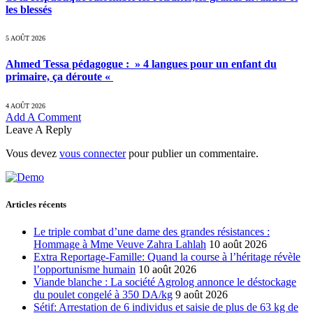
les blessés
5 AOÛT 2026
Ahmed Tessa pédagogue : » 4 langues pour un enfant du
primaire, ça déroute «
4 AOÛT 2026
Add A Comment
Leave A Reply
Vous devez
vous connecter
pour publier un commentaire.
Articles récents
Le triple combat d’une dame des grandes résistances :
Hommage à Mme Veuve Zahra Lahlah
10 août 2026
Extra Reportage-Famille: Quand la course à l’héritage révèle
l’opportunisme humain
10 août 2026
Viande blanche : La société Agrolog annonce le déstockage
du poulet congelé à 350 DA/kg
9 août 2026
Sétif: Arrestation de 6 individus et saisie de plus de 63 kg de