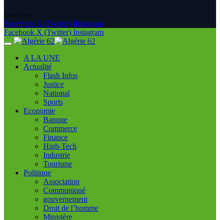
9 AOÛT 2026
Facebook
X (Twitter)
Instagram
Facebook
X (Twitter)
Instagram
A LA UNE
Actualité
Flash Infos
Justice
National
Sports
Economie
Banque
Commerce
Finance
High-Tech
Industrie
Tourisme
Politique
Association
Communiqué
gouvernement
Droit de l’homme
Ministère