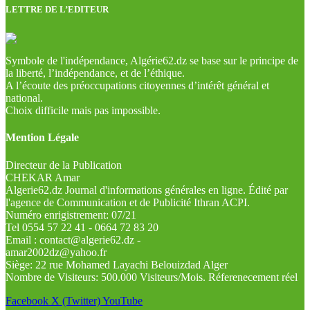
LETTRE DE L’EDITEUR
Symbole de l'indépendance, Algérie62.dz se base sur le principe de
la liberté, l’indépendance, et de l’éthique.
A l’écoute des préoccupations citoyennes d’intérêt général et
national.
Choix difficile mais pas impossible.
Mention Légale
Directeur de la Publication
CHEKAR Amar
Algerie62.dz Journal d'informations générales en ligne. Édité par
l'agence de Communication et de Publicité Ithran ACPI.
Numéro enrigistrement: 07/21
Tel 0554 57 22 41 - 0664 72 83 20
Email : contact@algerie62.dz -
amar2002dz@yahoo.fr
Siège: 22 rue Mohamed Layachi Belouizdad Alger
Nombre de Visiteurs: 500.000 Visiteurs/Mois. Réferenecement réel
Facebook
X (Twitter)
YouTube