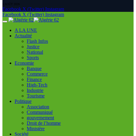
5 AOÛT 2026
Facebook
X (Twitter)
Instagram
Facebook
X (Twitter)
Instagram
A LA UNE
Actualité
Flash Infos
Justice
National
Sports
Economie
Banque
Commerce
Finance
High-Tech
Industrie
Tourisme
Politique
Association
Communiqué
gouvernement
Droit de l’homme
Ministère
Société