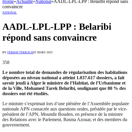
Home
»
Actualité
»
National
»
AADL-LPL-LPP : Belaribi répond sans
convaincre
NATIONAL
AADL-LPL-LPP : Belaribi
répond sans convaincre
BY
FERHAT FEKRACH
31 MARS 2023
358
Le nombre total de demandes de régularisation des habitations
déposées au niveau national a atteint 1.037.617 dossiers, a fait
savoir jeudi à Alger le ministre de l’Habitat, de l’Urbanisme et
de la Ville, Mohamed Tarek Belaribi, soulignant que 80 % des
dossiers ont été étudiés.
Le ministre s’exprimait lors d’une plénière de l’Assemblée populaire
nationale APN consacrée aux questions orales, présidée par le vice-
président de l’APN, Moundir Bouden, en présence de la ministre
des Relations avec le Parlement, Basma Azouar, et des membres du
gouvernement.