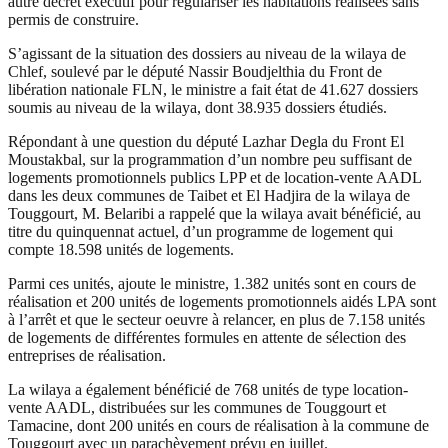
autre décret exécutif pour régulariser les habitations réalisées sans
permis de construire.
S’agissant de la situation des dossiers au niveau de la wilaya de
Chlef, soulevé par le député Nassir Boudjelthia du Front de
libération nationale FLN, le ministre a fait état de 41.627 dossiers
soumis au niveau de la wilaya, dont 38.935 dossiers étudiés.
Répondant à une question du député Lazhar Degla du Front El
Moustakbal, sur la programmation d’un nombre peu suffisant de
logements promotionnels publics LPP et de location-vente AADL
dans les deux communes de Taibet et El Hadjira de la wilaya de
Touggourt, M. Belaribi a rappelé que la wilaya avait bénéficié, au
titre du quinquennat actuel, d’un programme de logement qui
compte 18.598 unités de logements.
Parmi ces unités, ajoute le ministre, 1.382 unités sont en cours de
réalisation et 200 unités de logements promotionnels aidés LPA sont
à l’arrêt et que le secteur oeuvre à relancer, en plus de 7.158 unités
de logements de différentes formules en attente de sélection des
entreprises de réalisation.
La wilaya a également bénéficié de 768 unités de type location-
vente AADL, distribuées sur les communes de Touggourt et
Tamacine, dont 200 unités en cours de réalisation à la commune de
Touggourt avec un parachèvement prévu en juillet.