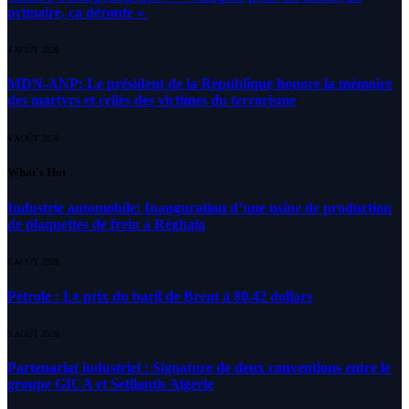
primaire, ça déroute «
4 AOÛT 2026
MDN-ANP: Le président de la République honore la mémoire
des martyrs et celles des victimes du terrorisme
4 AOÛT 2026
What's Hot
Industrie automobile: Inauguration d’une usine de production
de plaquettes de frein à Réghaïa
5 AOÛT 2026
Pétrole : Le prix du baril de Brent à 80.42 dollars
5 AOÛT 2026
Partenariat industriel : Signature de deux conventions entre le
groupe GICA et Setllantis Algérie