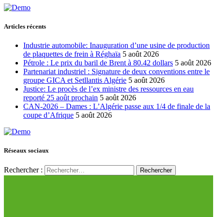
Articles récents
Industrie automobile: Inauguration d’une usine de production
de plaquettes de frein à Réghaïa
5 août 2026
Pétrole : Le prix du baril de Brent à 80.42 dollars
5 août 2026
Partenariat industriel : Signature de deux conventions entre le
groupe GICA et Setllantis Algérie
5 août 2026
Justice: Le procès de l’ex ministre des ressources en eau
reporté 25 août prochain
5 août 2026
CAN-2026 – Dames : L’Algérie passe aux 1/4 de finale de la
coupe d’Afrique
5 août 2026
Réseaux sociaux
Rechercher :