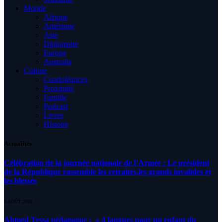
Monde
Afrique
Amérique
Asie
Diplomatie
Europe
Australia
Culture
Condoléances
Proximité
Famille
Podcast
Livres
Histoire
Actualités
Célébration de la journée nationale de l’Armée : Le président
de la République rassemble les retraités,les grands invalides et
les blessés
5 AOÛT 2026
Ahmed Tessa pédagogue : » 4 langues pour un enfant du