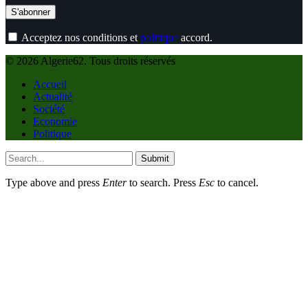
Acceptez nos conditions et
politique
accord.
© 2026 Algerie62. Tous droits réservés
Accueil
Actualité
Société
Economie
Politique
Submit
Type above and press
Enter
to search. Press
Esc
to cancel.