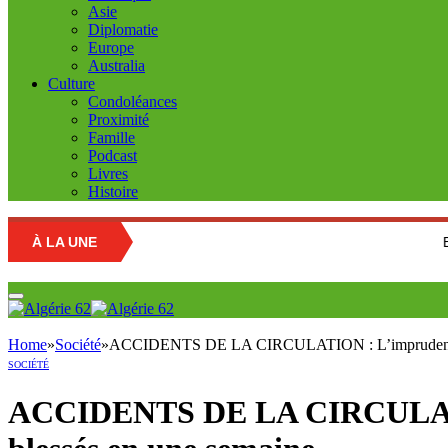
Asie
Diplomatie
Europe
Australia
Culture
Condoléances
Proximité
Famille
Podcast
Livres
Histoire
À LA UNE
Education natio
Home
»
Société
»
ACCIDENTS DE LA CIRCULATION : L’imprudence des 
SOCIÉTÉ
ACCIDENTS DE LA CIRCULATION 