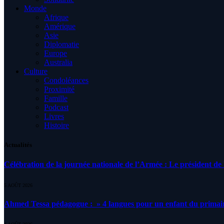
Monde
Afrique
Amérique
Asie
Diplomatie
Europe
Australia
Culture
Condoléances
Proximité
Famille
Podcast
Livres
Histoire
Actualités
Célébration de la journée nationale de l’Armée : Le président de l
5 AOÛT 2026
Ahmed Tessa pédagogue : » 4 langues pour un enfant du primair