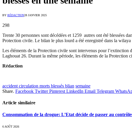
blessés en une semaine
BY
RÉDACTION
28 JANVIER 2025
298
Trente 30 personnes sont décédées et 1259 autres ont été blessées dan
Protection civile.
Le bilan le plus lourd a été enregistré dans la wilaya
Les éléments de la Protection civile sont intervenus pour l’extinction d
Laghouat 26. Durant la même période, les éléments de la Protection ci
Rédaction
accident circulation morts blessés blian
semaine
Share.
Facebook
Twitter
Pinterest
LinkedIn
Email
Telegram
WhatsA
Article similaire
Consommation de la drogue: L’Etat décide de passer au contrôle
6 AOÛT 2026