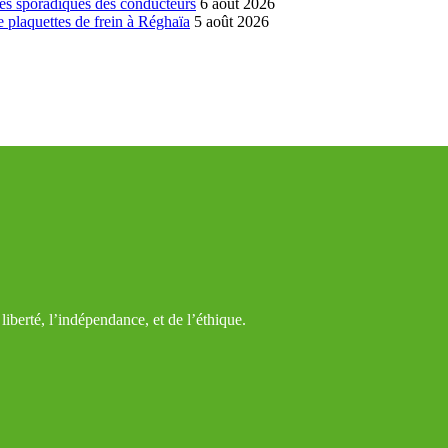
es sporadiques des conducteurs
6 août 2026
 plaquettes de frein à Réghaïa
5 août 2026
iberté, l’indépendance, et de l’éthique.