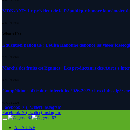
4 AOÛT 2026
MDN-ANP: Le président de la République honore la mémoire des m
4 AOÛT 2026
What's Hot
Education nationale : Louisa Hanoune dénonce les visées idéolog
7 AOÛT 2026
Marché des fruits est légumes : Les producteurs des Aures s’inte
6 AOÛT 2026
Compétitions africaines interclubs 2026-2027 : Les clubs algérien
6 AOÛT 2026
Facebook
X (Twitter)
Instagram
Facebook
X (Twitter)
Instagram
A LA UNE