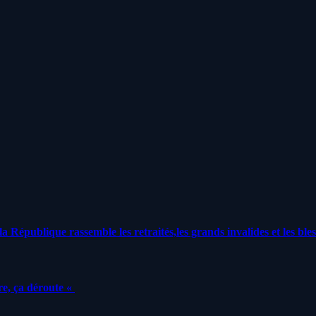
a République rassemble les retraités,les grands invalides et les bles
e, ça déroute «