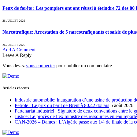
Feux de forêts : Les pompiers ont ont réussi à éteindre 72 des 80 
26 JUILLET 2026
Narcotrafique: Arrestation de 5 narcotrafiquants et saisie de plu
26 JUILLET 2026
Add A Comment
Leave A Reply
Vous devez
vous connecter
pour publier un commentaire.
Articles récents
Industrie automobile: Inauguration d’une usine de production de
Pétrole : Le prix du baril de Brent à 80.42 dollars
5 août 2026
Partenariat industriel : Signature de deux conventions entre le 
Justice: Le procès de l’ex ministre des ressources en eau report
CAN-2026 – Dames : L’Algérie passe aux 1/4 de finale de la 