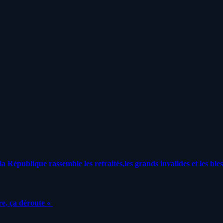
a République rassemble les retraités,les grands invalides et les bles
e, ça déroute «