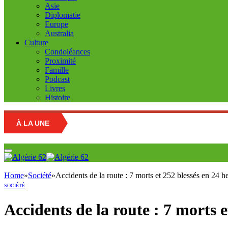
Asie
Diplomatie
Europe
Australia
Culture
Condoléances
Proximité
Famille
Podcast
Livres
Histoire
À LA UNE
Home
»
Société
»
Accidents de la route : 7 morts et 252 blessés en 24 h
SOCIÉTÉ
Accidents de la route : 7 morts e