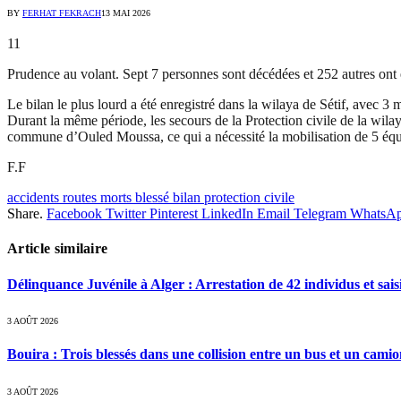
BY
FERHAT FEKRACH
13 MAI 2026
11
Prudence au volant. Sept 7 personnes sont décédées et 252 autres ont é
Le bilan le plus lourd a été enregistré dans la wilaya de Sétif, avec 3 
Durant la même période, les secours de la Protection civile de la wilay
commune d’Ouled Moussa, ce qui a nécessité la mobilisation de 5 équ
F.F
accidents routes morts blessé bilan protection civile
Share.
Facebook
Twitter
Pinterest
LinkedIn
Email
Telegram
WhatsA
Article similaire
Délinquance Juvénile à Alger : Arrestation de 42 individus et sai
3 AOÛT 2026
Bouira : Trois blessés dans une collision entre un bus et un cami
3 AOÛT 2026