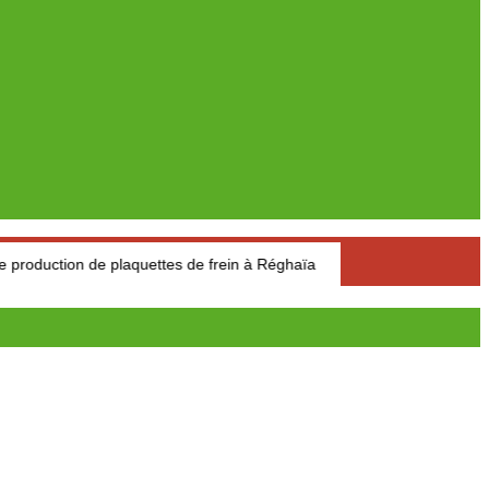
n de plaquettes de frein à Réghaïa
Pétrole : Le prix du baril d