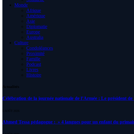
Monde
Afrique
Amérique
Asie
Diplomatie
Europe
Australia
Culture
Condoléances
Proximité
Famille
Podcast
Livres
Histoire
Actualités
Célébration de la journée nationale de l’Armée : Le président de l
5 AOÛT 2026
Ahmed Tessa pédagogue : » 4 langues pour un enfant du primair