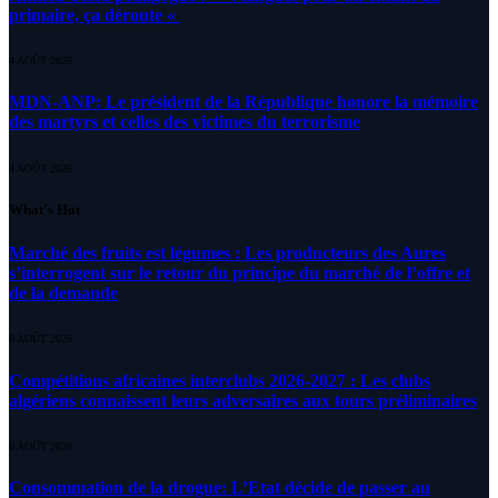
primaire, ça déroute «
4 AOÛT 2026
MDN-ANP: Le président de la République honore la mémoire
des martyrs et celles des victimes du terrorisme
4 AOÛT 2026
What's Hot
Marché des fruits est légumes : Les producteurs des Aures
s’interrogent sur le retour du principe du marché de l’offre et
de la demande
6 AOÛT 2026
Compétitions africaines interclubs 2026-2027 : Les clubs
algériens connaissent leurs adversaires aux tours préliminaires
6 AOÛT 2026
Consommation de la drogue: L’Etat décide de passer au