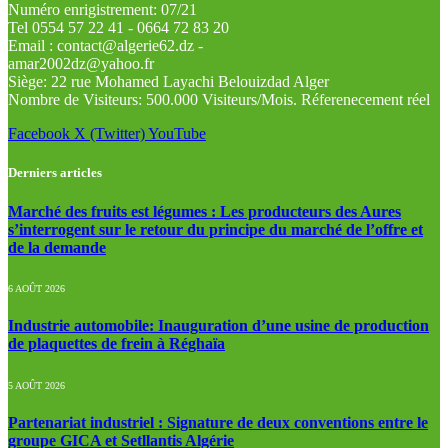
Numéro enrigistrement: 07/21
Tel 0554 57 22 41 - 0664 72 83 20
Email : contact@algerie62.dz -
amar2002dz@yahoo.fr
Siège: 22 rue Mohamed Layachi Belouizdad Alger
Nombre de Visiteurs: 500.000 Visiteurs/Mois. Réferenecement réel
Facebook
X (Twitter)
YouTube
Derniers articles
Marché des fruits est légumes : Les producteurs des Aures
s’interrogent sur le retour du principe du marché de l’offre et
de la demande
6 AOÛT 2026
Industrie automobile: Inauguration d’une usine de production
de plaquettes de frein à Réghaïa
5 AOÛT 2026
Partenariat industriel : Signature de deux conventions entre le
groupe GICA et Setllantis Algérie