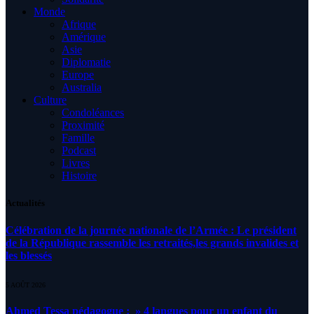
Monde
Afrique
Amérique
Asie
Diplomatie
Europe
Australia
Culture
Condoléances
Proximité
Famille
Podcast
Livres
Histoire
Actualités
Célébration de la journée nationale de l’Armée : Le président
de la République rassemble les retraités,les grands invalides et
les blessés
5 AOÛT 2026
Ahmed Tessa pédagogue : » 4 langues pour un enfant du