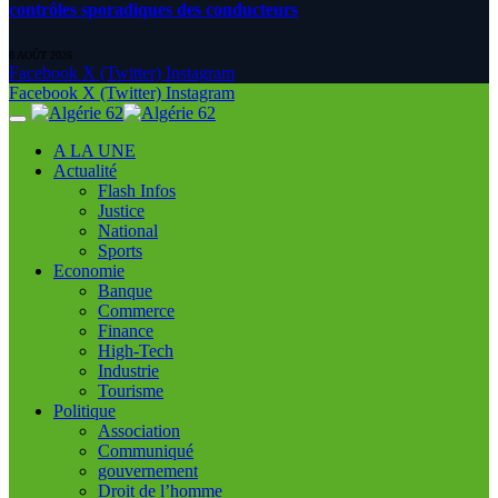
contrôles sporadiques des conducteurs
6 AOÛT 2026
Facebook
X (Twitter)
Instagram
Facebook
X (Twitter)
Instagram
A LA UNE
Actualité
Flash Infos
Justice
National
Sports
Economie
Banque
Commerce
Finance
High-Tech
Industrie
Tourisme
Politique
Association
Communiqué
gouvernement
Droit de l’homme