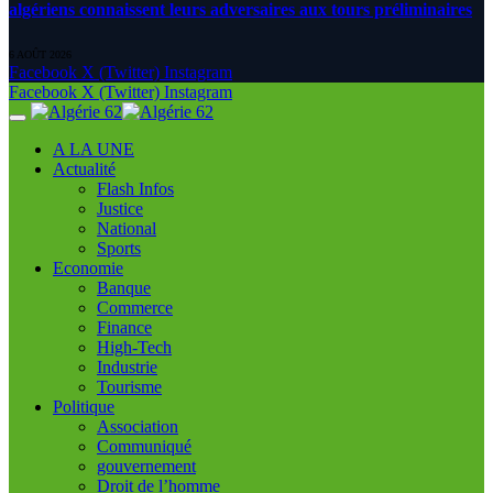
algériens connaissent leurs adversaires aux tours préliminaires
6 AOÛT 2026
Facebook
X (Twitter)
Instagram
Facebook
X (Twitter)
Instagram
A LA UNE
Actualité
Flash Infos
Justice
National
Sports
Economie
Banque
Commerce
Finance
High-Tech
Industrie
Tourisme
Politique
Association
Communiqué
gouvernement
Droit de l’homme