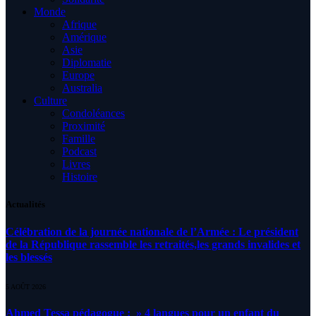
Monde
Afrique
Amérique
Asie
Diplomatie
Europe
Australia
Culture
Condoléances
Proximité
Famille
Podcast
Livres
Histoire
Actualités
Célébration de la journée nationale de l’Armée : Le président
de la République rassemble les retraités,les grands invalides et
les blessés
5 AOÛT 2026
Ahmed Tessa pédagogue : » 4 langues pour un enfant du