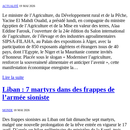
ACTUALITÉ
19 MAI 2026
Le ministre de l’Agriculture, du Développement rural et de la Pêche,
Yacine El Mahdi Oualid, a présidé lundi, en compagnie du ministre
égyptien de l’Agriculture et de la Mise en valeur des terres, Alaa
Eddine Farouk, l’ouverture de la 24e édition du Salon international
de l’agriculture, de l’élevage et des industries agroalimentaires
SIPSA-FILAHA, au Palais des expositions à Alger, avec la
participation de 850 exposants algériens et étrangers issus de 40
pays, dont l’Egypte, le Niger et la Mauritanie comme invités
d’honneur. Placée sous le slogan « Moderniser l’agriculture,
renforcer la souveraineté alimentaire et anticiper l’avenir », cette
manifestation économique enregistre la…
Lire la suite
Liban : 7 martyrs dans des frappes de
l’armée sioniste
MONDE
18 MAI 2026
Des frappes sionistes au Liban ont fait dimanche sept martyrs,
malgré une nouvelle prolongation de la trêve entrée en vigueur le 17
avril. D’après un bilan préliminaire du ministère de la Santé, trois