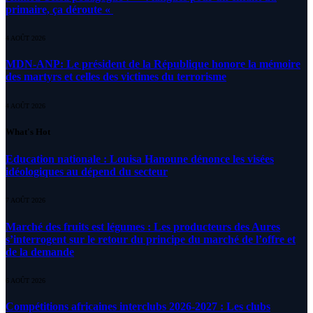
primaire, ça déroute «
4 AOÛT 2026
MDN-ANP: Le président de la République honore la mémoire
des martyrs et celles des victimes du terrorisme
4 AOÛT 2026
What's Hot
Education nationale : Louisa Hanoune dénonce les visées
idéologiques au dépend du secteur
7 AOÛT 2026
Marché des fruits est légumes : Les producteurs des Aures
s’interrogent sur le retour du principe du marché de l’offre et
de la demande
6 AOÛT 2026
Compétitions africaines interclubs 2026-2027 : Les clubs