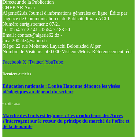
Directeur de la Publication
CHEKAR Amar
Algerie62.dz Journal d'informations générales en ligne. Édité par
l'agence de Communication et de Publicité Ithran ACPI.
Numéro enrigistrement: 07/21
Tel 0554 57 22 41 - 0664 72 83 20
Email : contact@algerie62.dz -
amar2002dz@yahoo.fr
Siège: 22 rue Mohamed Layachi Belouizdad Alger
Nombre de Visiteurs: 500.000 Visiteurs/Mois. Réferenecement réel
Facebook
X (Twitter)
YouTube
Derniers articles
Education nationale : Louisa Hanoune dénonce les visées
idéologiques au dépend du secteur
7 AOÛT 2026
Marché des fruits est légumes : Les producteurs des Aures
s’interrogent sur le retour du principe du marché de l’offre et
de la demande