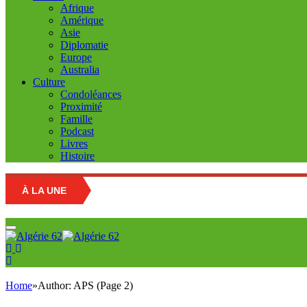
Afrique
Amérique
Asie
Diplomatie
Europe
Australia
Culture
Condoléances
Proximité
Famille
Podcast
Livres
Histoire
À LA UNE
Home
»
Author: APS (Page 2)