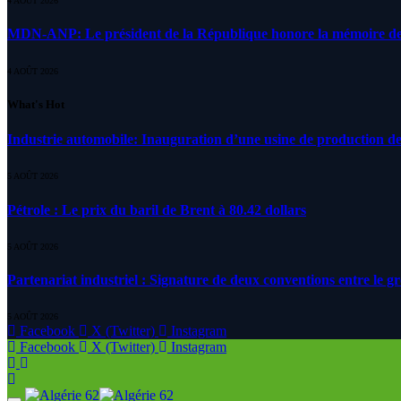
4 AOÛT 2026
MDN-ANP: Le président de la République honore la mémoire des m
4 AOÛT 2026
What's Hot
Industrie automobile: Inauguration d’une usine de production de
5 AOÛT 2026
Pétrole : Le prix du baril de Brent à 80.42 dollars
5 AOÛT 2026
Partenariat industriel : Signature de deux conventions entre le g
5 AOÛT 2026
Facebook
X (Twitter)
Instagram
Facebook
X (Twitter)
Instagram