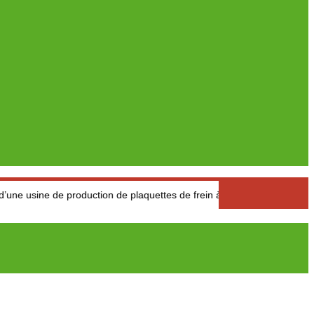
de production de plaquettes de frein à Réghaïa
Pétrole : Le pr