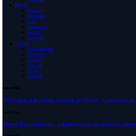
Monde
Afrique
Amérique
Asie
Diplomatie
Europe
Australia
Culture
Condoléances
Proximité
Famille
Podcast
Livres
Histoire
Actualités
Célébration de la journée nationale de l’Armée : Le président de l
5 AOÛT 2026
Ahmed Tessa pédagogue : » 4 langues pour un enfant du primair