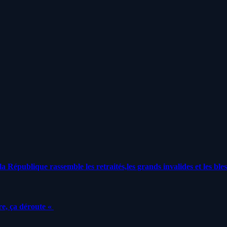
a République rassemble les retraités,les grands invalides et les bles
e, ça déroute «