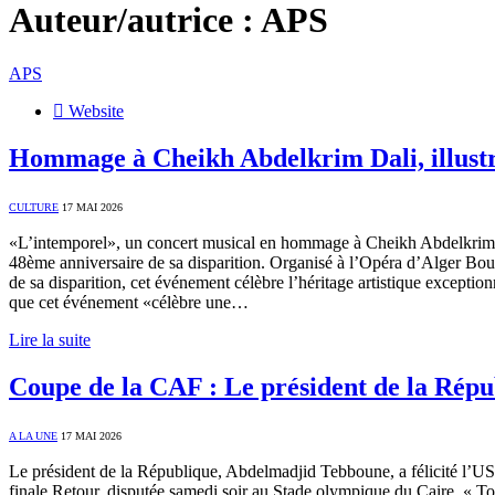
Auteur/autrice :
APS
APS
Website
Hommage à Cheikh Abdelkrim Dali, illustr
CULTURE
17 MAI 2026
«L’intemporel», un concert musical en hommage à Cheikh Abdelkrim Dal
48ème anniversaire de sa disparition. Organisé à l’Opéra d’Alger Boua
de sa disparition, cet événement célèbre l’héritage artistique excepti
que cet événement «célèbre une…
Lire la suite
Coupe de la CAF : Le président de la Répu
A LA UNE
17 MAI 2026
Le président de la République, Abdelmadjid Tebboune, a félicité l’US
finale Retour, disputée samedi soir au Stade olympique du Caire. « To