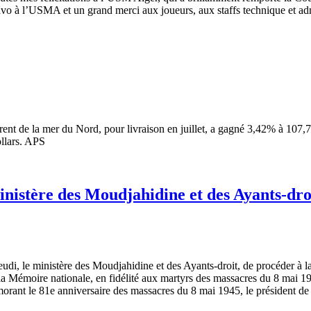
Bravo à l’USMA et un grand merci aux joueurs, aux staffs technique et adm
rent de la mer du Nord, pour livraison en juillet, a gagné 3,42% à 107,7
ollars. APS
inistère des Moudjahidine et des Ayants-droit
di, le ministère des Moudjahidine et des Ayants-droit, de procéder à la 
f à la Mémoire nationale, en fidélité aux martyrs des massacres du 8 mai
ant le 81e anniversaire des massacres du 8 mai 1945, le président de 