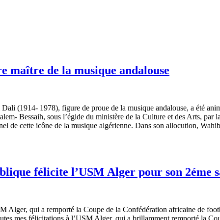
e maître de la musique andalouse
i (1914- 1978), figure de proue de la musique andalouse, a été animé s
lem- Bessaih, sous l’égide du ministère de la Culture et des Arts, par
onnel de cette icône de la musique algérienne. Dans son allocution, Wah
blique félicite l’USM Alger pour son 2éme 
M Alger, qui a remporté la Coupe de la Confédération africaine de footb
utes mes félicitations à l’USM Alger, qui a brillamment remporté la Co