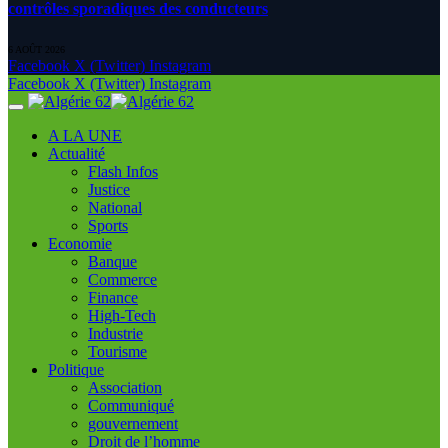
contrôles sporadiques des conducteurs
6 AOÛT 2026
Facebook
X (Twitter)
Instagram
Facebook
X (Twitter)
Instagram
A LA UNE
Actualité
Flash Infos
Justice
National
Sports
Economie
Banque
Commerce
Finance
High-Tech
Industrie
Tourisme
Politique
Association
Communiqué
gouvernement
Droit de l’homme