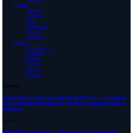
Monde
Afrique
Amérique
Asie
Diplomatie
Europe
Australia
Culture
Condoléances
Proximité
Famille
Podcast
Livres
Histoire
Actualités
Célébration de la journée nationale de l’Armée : Le président
de la République rassemble les retraités,les grands invalides et
les blessés
5 AOÛT 2026
Ahmed Tessa pédagogue : » 4 langues pour un enfant du