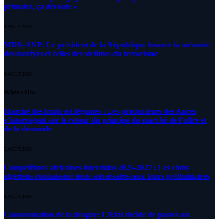
primaire, ça déroute «
4 AOÛT 2026
MDN-ANP: Le président de la République honore la mémoire
des martyrs et celles des victimes du terrorisme
4 AOÛT 2026
What's Hot
Marché des fruits est légumes : Les producteurs des Aures
s’interrogent sur le retour du principe du marché de l’offre et
de la demande
6 AOÛT 2026
Compétitions africaines interclubs 2026-2027 : Les clubs
algériens connaissent leurs adversaires aux tours préliminaires
6 AOÛT 2026
Consommation de la drogue: L’Etat décide de passer au