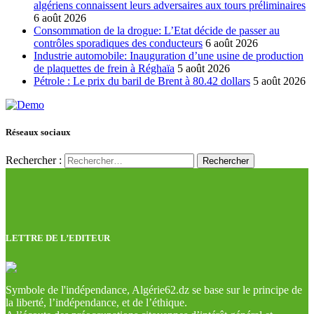
algériens connaissent leurs adversaires aux tours préliminaires
6 août 2026
Consommation de la drogue: L’Etat décide de passer au
contrôles sporadiques des conducteurs
6 août 2026
Industrie automobile: Inauguration d’une usine de production
de plaquettes de frein à Réghaïa
5 août 2026
Pétrole : Le prix du baril de Brent à 80.42 dollars
5 août 2026
Réseaux sociaux
Rechercher :
LETTRE DE L’EDITEUR
Symbole de l'indépendance, Algérie62.dz se base sur le principe de
la liberté, l’indépendance, et de l’éthique.