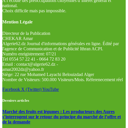
A l’écoute des préoccupations citoyennes d’intérêt général et
national.
Choix difficile mais pas impossible.
Mention Légale
Directeur de la Publication
CHEKAR Amar
Algerie62.dz Journal d'informations générales en ligne. Édité par
l'agence de Communication et de Publicité Ithran ACPI.
Numéro enrigistrement: 07/21
Tel 0554 57 22 41 - 0664 72 83 20
Email : contact@algerie62.dz -
amar2002dz@yahoo.fr
Siège: 22 rue Mohamed Layachi Belouizdad Alger
Nombre de Visiteurs: 500.000 Visiteurs/Mois. Réferenecement réel
Facebook
X (Twitter)
YouTube
Derniers articles
Marché des fruits est légumes : Les producteurs des Aures
s’interrogent sur le retour du principe du marché de l’offre et
de la demande