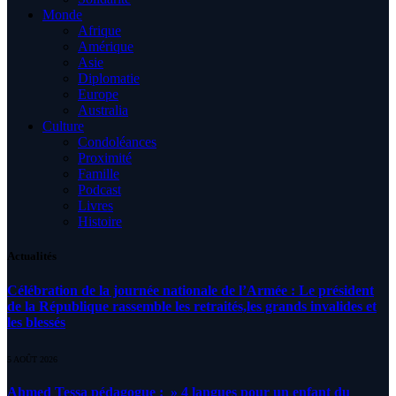
Monde
Afrique
Amérique
Asie
Diplomatie
Europe
Australia
Culture
Condoléances
Proximité
Famille
Podcast
Livres
Histoire
Actualités
Célébration de la journée nationale de l’Armée : Le président
de la République rassemble les retraités,les grands invalides et
les blessés
5 AOÛT 2026
Ahmed Tessa pédagogue : » 4 langues pour un enfant du