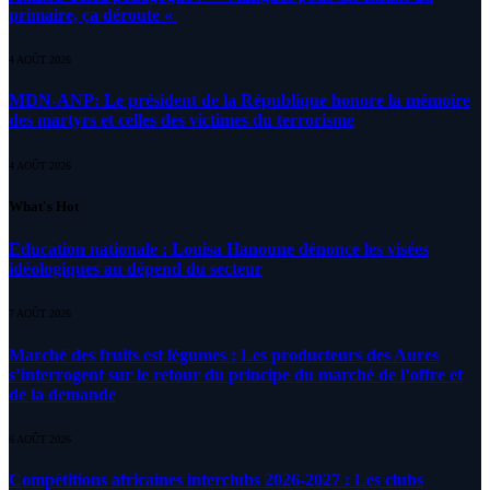
primaire, ça déroute «
4 AOÛT 2026
MDN-ANP: Le président de la République honore la mémoire
des martyrs et celles des victimes du terrorisme
4 AOÛT 2026
What's Hot
Education nationale : Louisa Hanoune dénonce les visées
idéologiques au dépend du secteur
7 AOÛT 2026
Marché des fruits est légumes : Les producteurs des Aures
s’interrogent sur le retour du principe du marché de l’offre et
de la demande
6 AOÛT 2026
Compétitions africaines interclubs 2026-2027 : Les clubs