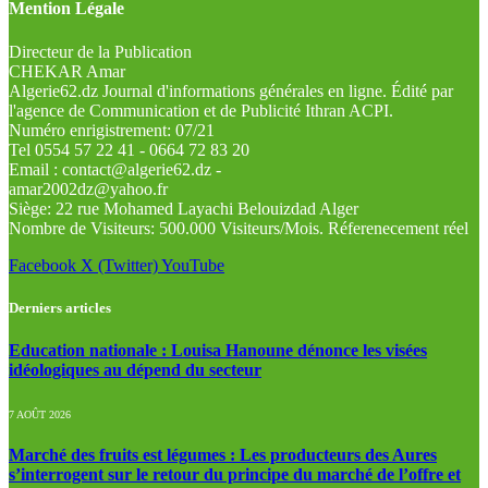
Mention Légale
Directeur de la Publication
CHEKAR Amar
Algerie62.dz Journal d'informations générales en ligne. Édité par
l'agence de Communication et de Publicité Ithran ACPI.
Numéro enrigistrement: 07/21
Tel 0554 57 22 41 - 0664 72 83 20
Email : contact@algerie62.dz -
amar2002dz@yahoo.fr
Siège: 22 rue Mohamed Layachi Belouizdad Alger
Nombre de Visiteurs: 500.000 Visiteurs/Mois. Réferenecement réel
Facebook
X (Twitter)
YouTube
Derniers articles
Education nationale : Louisa Hanoune dénonce les visées
idéologiques au dépend du secteur
7 AOÛT 2026
Marché des fruits est légumes : Les producteurs des Aures
s’interrogent sur le retour du principe du marché de l’offre et