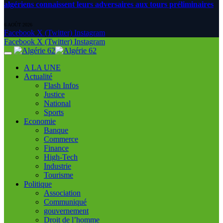
algériens connaissent leurs adversaires aux tours préliminaires
6 AOÛT 2026
Facebook
X (Twitter)
Instagram
Facebook
X (Twitter)
Instagram
A LA UNE
Actualité
Flash Infos
Justice
National
Sports
Economie
Banque
Commerce
Finance
High-Tech
Industrie
Tourisme
Politique
Association
Communiqué
gouvernement
Droit de l’homme