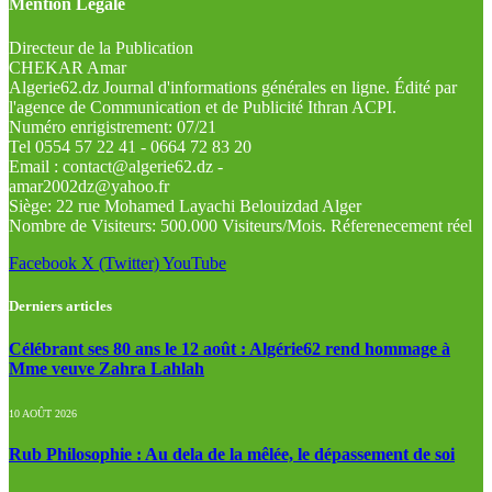
Mention Légale
Directeur de la Publication
CHEKAR Amar
Algerie62.dz Journal d'informations générales en ligne. Édité par
l'agence de Communication et de Publicité Ithran ACPI.
Numéro enrigistrement: 07/21
Tel 0554 57 22 41 - 0664 72 83 20
Email : contact@algerie62.dz -
amar2002dz@yahoo.fr
Siège: 22 rue Mohamed Layachi Belouizdad Alger
Nombre de Visiteurs: 500.000 Visiteurs/Mois. Réferenecement réel
Facebook
X (Twitter)
YouTube
Derniers articles
Célébrant ses 80 ans le 12 août : Algérie62 rend hommage à
Mme veuve Zahra Lahlah
10 AOÛT 2026
Rub Philosophie : Au dela de la mêlée, le dépassement de soi