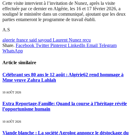
Cette visite intervient à l’invitation de Nunez, après la visite
effectuée par ce dernier en Algérie, les 16 et 17 février 2026, a
souligné le ministère dans un communiqué, ajoutant que les deux
parties entameront le programme de travail établi.
A.S
algerie france said sayoud Laurent Nunez reçu
Share.
Facebook
Twitter
Pinterest
LinkedIn
Email
Telegram
WhatsApp
Article similaire
Célébrant ses 80 ans le 12 août : Algérie62 rend hommage à
Mme veuve Zahra Lahlah
10 AOÛT 2026
Extra Reportage-Famille: Quand la course à l’héritage révèle
l’opportunisme humain
10 AOÛT 2026
Viande blanche : La société Agrolog annonce le déstockage du