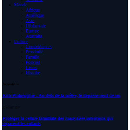
Monde
Afrique
Amérique
Asie
Diplomatie
Europe
Australia
Culture
Condoléances
Proximité
Famille
Podcast
Livres
Histoire
Actualités
Rub Philosophie : Au dela de la mêlée, le dépassement de soi
10 AOÛT 2026
Protéger la cellule familliale des mauvaises intentions qui
séparent les enfants