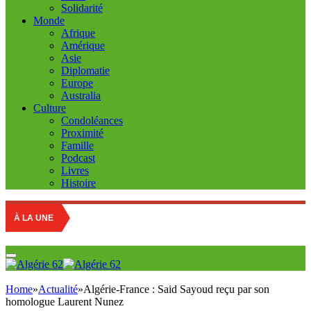
Solidarité
Monde
Afrique
Amérique
Asie
Diplomatie
Europe
Australia
Culture
Condoléances
Proximité
Famille
Podcast
Livres
Histoire
À LA UNE
Home
»
Actualité
»
Algérie-France : Said Sayoud reçu par son
homologue Laurent Nunez