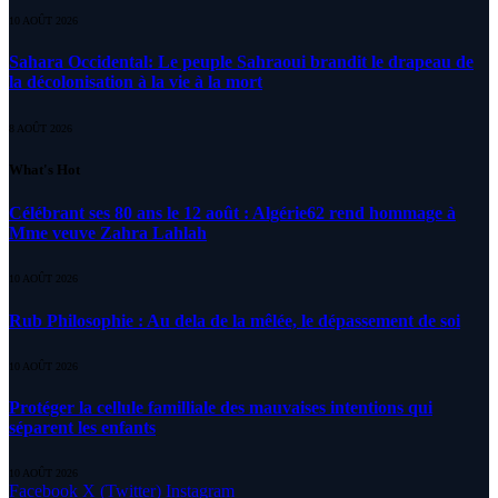
10 AOÛT 2026
Sahara Occidental: Le peuple Sahraoui brandit le drapeau de
la décolonisation à la vie à la mort
8 AOÛT 2026
What's Hot
Célébrant ses 80 ans le 12 août : Algérie62 rend hommage à
Mme veuve Zahra Lahlah
10 AOÛT 2026
Rub Philosophie : Au dela de la mêlée, le dépassement de soi
10 AOÛT 2026
Protéger la cellule familliale des mauvaises intentions qui
séparent les enfants
10 AOÛT 2026
Facebook
X (Twitter)
Instagram