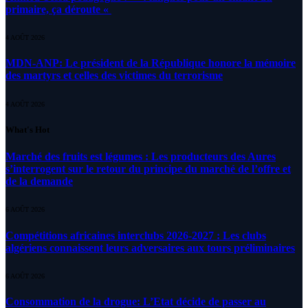
primaire, ça déroute «
4 AOÛT 2026
MDN-ANP: Le président de la République honore la mémoire
des martyrs et celles des victimes du terrorisme
4 AOÛT 2026
What's Hot
Marché des fruits est légumes : Les producteurs des Aures
s’interrogent sur le retour du principe du marché de l’offre et
de la demande
6 AOÛT 2026
Compétitions africaines interclubs 2026-2027 : Les clubs
algériens connaissent leurs adversaires aux tours préliminaires
6 AOÛT 2026
Consommation de la drogue: L’Etat décide de passer au