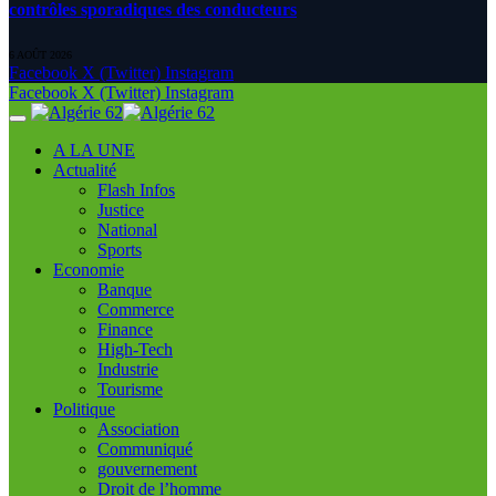
contrôles sporadiques des conducteurs
6 AOÛT 2026
Facebook
X (Twitter)
Instagram
Facebook
X (Twitter)
Instagram
A LA UNE
Actualité
Flash Infos
Justice
National
Sports
Economie
Banque
Commerce
Finance
High-Tech
Industrie
Tourisme
Politique
Association
Communiqué
gouvernement
Droit de l’homme