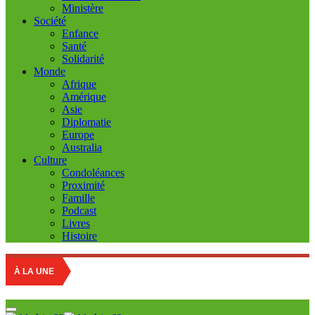
Ministère
Société
Enfance
Santé
Solidarité
Monde
Afrique
Amérique
Asie
Diplomatie
Europe
Australia
Culture
Condoléances
Proximité
Famille
Podcast
Livres
Histoire
Marché de
À LA UNE