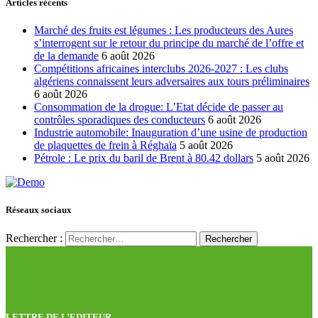
Articles récents
Marché des fruits est légumes : Les producteurs des Aures
s’interrogent sur le retour du principe du marché de l’offre et
de la demande
6 août 2026
Compétitions africaines interclubs 2026-2027 : Les clubs
algériens connaissent leurs adversaires aux tours préliminaires
6 août 2026
Consommation de la drogue: L’Etat décide de passer au
contrôles sporadiques des conducteurs
6 août 2026
Industrie automobile: Inauguration d’une usine de production
de plaquettes de frein à Réghaïa
5 août 2026
Pétrole : Le prix du baril de Brent à 80.42 dollars
5 août 2026
Réseaux sociaux
Rechercher :
LETTRE DE L’EDITEUR