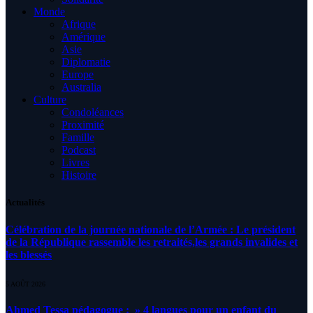
Monde
Afrique
Amérique
Asie
Diplomatie
Europe
Australia
Culture
Condoléances
Proximité
Famille
Podcast
Livres
Histoire
Actualités
Célébration de la journée nationale de l’Armée : Le président
de la République rassemble les retraités,les grands invalides et
les blessés
5 AOÛT 2026
Ahmed Tessa pédagogue : » 4 langues pour un enfant du