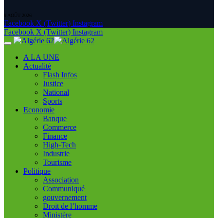
9 AOÛT 2026
Facebook
X (Twitter)
Instagram
Facebook
X (Twitter)
Instagram
A LA UNE
Actualité
Flash Infos
Justice
National
Sports
Economie
Banque
Commerce
Finance
High-Tech
Industrie
Tourisme
Politique
Association
Communiqué
gouvernement
Droit de l’homme
Ministère