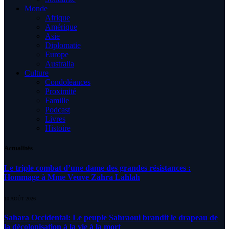
Monde
Afrique
Amérique
Asie
Diplomatie
Europe
Australia
Culture
Condoléances
Proximité
Famille
Podcast
Livres
Histoire
Actualités
Le triple combat d’une dame des grandes résistances :
Hommage à Mme Veuve Zahra Lahlah
10 AOÛT 2026
Sahara Occidental: Le peuple Sahraoui brandit le drapeau de
la décolonisation à la vie à la mort