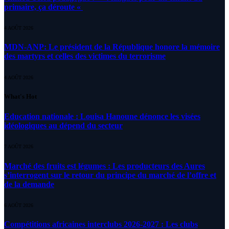
primaire, ça déroute «
4 AOÛT 2026
MDN-ANP: Le président de la République honore la mémoire
des martyrs et celles des victimes du terrorisme
4 AOÛT 2026
What's Hot
Education nationale : Louisa Hanoune dénonce les visées
idéologiques au dépend du secteur
7 AOÛT 2026
Marché des fruits est légumes : Les producteurs des Aures
s’interrogent sur le retour du principe du marché de l’offre et
de la demande
6 AOÛT 2026
Compétitions africaines interclubs 2026-2027 : Les clubs