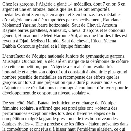
Chez les garçons, l’Algérie a glané 14 médailles, dont 7 en or, 6 en
argent et une en bronze, tandis que les filles ont remporté 8
médailles, dont 3 en or, 2 en argent et 3 en bronze. Les médailles
d’or algérienne ont été remportées par respectivement, Ramdane
Mohamed Yassine ,barre horizontale, Saut de Cheval, Amoura
Rayane barres parallèles, Anneaux, Cheval d’arçons et le concours
général, Hamadouche Med Haroune Sol, alors que l’or des filles est
revenu à Djadi Melissa Hamida Saut de cheval, Ifticen Yelena
Dahbia Concours général et à l’équipe féminine.
L’entraîneur de l’équipe nationale Juniors de gymnastique garçons,
Mustapha Ouchoufen, a déclaré en marge de la cérémonie de clôture
de cette compétition, que l’Algérie a « réalisé un résultat très
honorable et atteint son objectif qui consistait à obtenir le plus grand
nombre possible de médailles en récompense des efforts que les
garçons ont lors d’une préparation qui a duré plusieurs mois ». et
d’ajouter : « ce résultat nous encourage à continuer d’œuvrer pour le
développement de ce sport au niveau scolaire ».
De son côté, Naïla Batata, technicienne en charge de l’équipe
féminine scolaire, a affirmé que ses protégées ont »obtenu des
performances exceptionnelles lors des différentes étapes de la
compétition malgré la grande pression et le très bon niveau des
équipes rivales ». Elle a précisé que les filles « étaient présentes dans
la compétition et ont réussi à hisser haut l’emblème algérien, ce qui