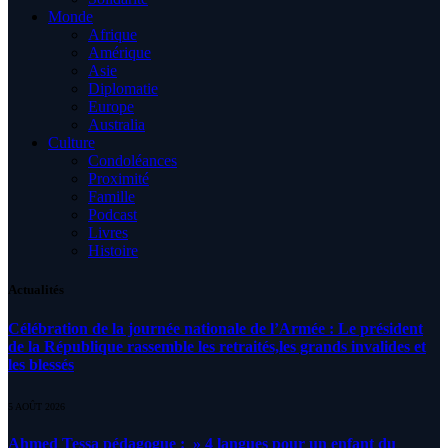
Monde
Afrique
Amérique
Asie
Diplomatie
Europe
Australia
Culture
Condoléances
Proximité
Famille
Podcast
Livres
Histoire
Actualités
Célébration de la journée nationale de l’Armée : Le président
de la République rassemble les retraités,les grands invalides et
les blessés
5 AOÛT 2026
Ahmed Tessa pédagogue : » 4 langues pour un enfant du