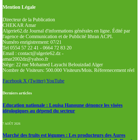
Mention Légale
Directeur de la Publication
CHEKAR Amar
Algerie62.dz Journal d'informations générales en ligne. Édité par
l'agence de Communication et de Publicité Ithran ACPI.
Numéro enrigistrement: 07/21
Tel 0554 57 22 41 - 0664 72 83 20
Email : contact@algerie62.dz -
amar2002dz@yahoo.fr
Siège: 22 rue Mohamed Layachi Belouizdad Alger
Nombre de Visiteurs: 500.000 Visiteurs/Mois. Réferenecement réel
Facebook
X (Twitter)
YouTube
Derniers articles
Education nationale : Louisa Hanoune dénonce les visées
idéologiques au dépend du secteur
7 AOÛT 2026
Marché des fruits est légumes : Les producteurs des Aures