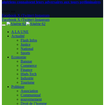
algériens connaissent leurs adversaires aux tours préliminaires
6 AOÛT 2026
Facebook
X (Twitter)
Instagram
Facebook
X (Twitter)
Instagram
A LA UNE
Actualité
Flash Infos
Justice
National
Sports
Economie
Banque
Commerce
Finance
High-Tech
Industrie
Tourisme
Politique
Association
Communiqué
gouvernement
Droit de l’homme