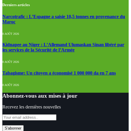
Derniers articles
Narcotrafic : L’Espagne a saisie 10,5 tonnes en provenance du
Maroc
8 AOÛT 2026
Kidnapee au Niger : L’Allemand Ulumaskan Sinan libéré par
les services de la Sécurité de l’Armée
8 AOÛT 2026
Tabagisme: Un citoyen a économisé 1 000 000 da en 7 ans
8 AOÛT 2026
Abonnez-vous aux mises à jour
Recevez les dernières nouvelles