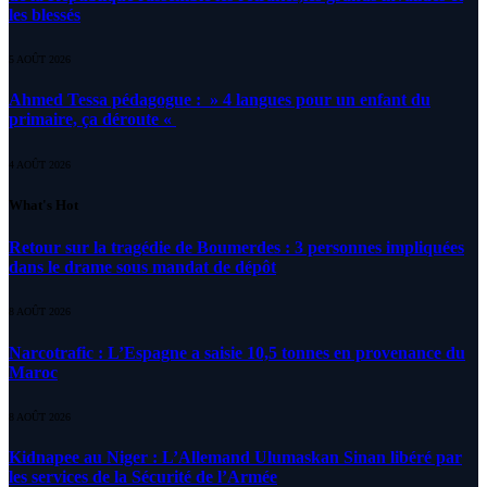
les blessés
5 AOÛT 2026
Ahmed Tessa pédagogue : » 4 langues pour un enfant du
primaire, ça déroute «
4 AOÛT 2026
What's Hot
Retour sur la tragédie de Boumerdes : 3 personnes impliquées
dans le drame sous mandat de dépôt
8 AOÛT 2026
Narcotrafic : L’Espagne a saisie 10,5 tonnes en provenance du
Maroc
8 AOÛT 2026
Kidnapee au Niger : L’Allemand Ulumaskan Sinan libéré par
les services de la Sécurité de l’Armée