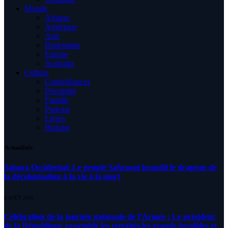
Monde
Afrique
Amérique
Asie
Diplomatie
Europe
Australia
Culture
Condoléances
Proximité
Famille
Podcast
Livres
Histoire
Actualités
Sahara Occidental: Le peuple Sahraoui brandit le drapeau de
la décolonisation à la vie à la mort
8 AOÛT 2026
Célébration de la journée nationale de l’Armée : Le président
de la République rassemble les retraités,les grands invalides et