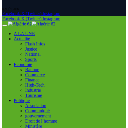
8 AOÛT 2026
Facebook
X (Twitter)
Instagram
Facebook
X (Twitter)
Instagram
A LA UNE
Actualité
Flash Infos
Justice
National
Sports
Economie
Banque
Commerce
Finance
High-Tech
Industrie
Tourisme
Politique
Association
Communiqué
gouvernement
Droit de l’homme
Ministère