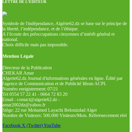
LETTRE DE L’EDITEUR
Symbole de l'indépendance, Algérie62.dz se base sur le principe de
la liberté, l’indépendance, et de l’éthique.
A l’écoute des préoccupations citoyennes d’intérêt général et
national.
Choix difficile mais pas impossible.
Mention Légale
Directeur de la Publication
CHEKAR Amar
Algerie62.dz Journal d'informations générales en ligne. Édité par
l'agence de Communication et de Publicité Ithran ACPI.
Numéro enrigistrement: 07/21
Tel 0554 57 22 41 - 0664 72 83 20
Email : contact@algerie62.dz -
amar2002dz@yahoo.fr
Siège: 22 rue Mohamed Layachi Belouizdad Alger
Nombre de Visiteurs: 500.000 Visiteurs/Mois. Réferenecement réel
Facebook
X (Twitter)
YouTube