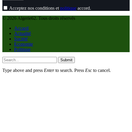
Acceptez nos conditions et
politique
accord.
© 2026 Algerie62. Tous droits réservés
Accueil
Actualité
Société
Economie
Politique
Submit
Type above and press
Enter
to search. Press
Esc
to cancel.