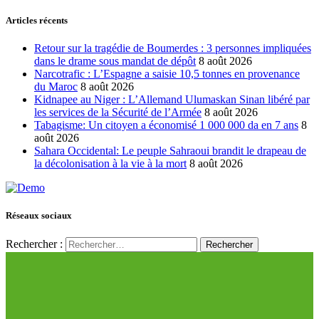
Articles récents
Retour sur la tragédie de Boumerdes : 3 personnes impliquées
dans le drame sous mandat de dépôt
8 août 2026
Narcotrafic : L’Espagne a saisie 10,5 tonnes en provenance
du Maroc
8 août 2026
Kidnapee au Niger : L’Allemand Ulumaskan Sinan libéré par
les services de la Sécurité de l’Armée
8 août 2026
Tabagisme: Un citoyen a économisé 1 000 000 da en 7 ans
8
août 2026
Sahara Occidental: Le peuple Sahraoui brandit le drapeau de
la décolonisation à la vie à la mort
8 août 2026
Réseaux sociaux
Rechercher :