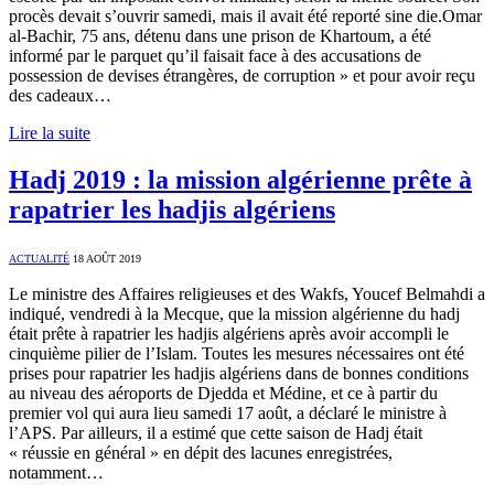
procès devait s’ouvrir samedi, mais il avait été reporté sine die.Omar
al-Bachir, 75 ans, détenu dans une prison de Khartoum, a été
informé par le parquet qu’il faisait face à des accusations de
possession de devises étrangères, de corruption » et pour avoir reçu
des cadeaux…
Lire la suite
Hadj 2019 : la mission algérienne prête à
rapatrier les hadjis algériens
ACTUALITÉ
18 AOÛT 2019
Le ministre des Affaires religieuses et des Wakfs, Youcef Belmahdi a
indiqué, vendredi à la Mecque, que la mission algérienne du hadj
était prête à rapatrier les hadjis algériens après avoir accompli le
cinquième pilier de l’Islam. Toutes les mesures nécessaires ont été
prises pour rapatrier les hadjis algériens dans de bonnes conditions
au niveau des aéroports de Djedda et Médine, et ce à partir du
premier vol qui aura lieu samedi 17 août, a déclaré le ministre à
l’APS. Par ailleurs, il a estimé que cette saison de Hadj était
« réussie en général » en dépit des lacunes enregistrées,
notamment…