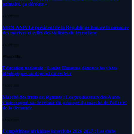
primaire, ça déroute «
4 AOÛT 2026
MDN-ANP: Le président de la République honore la mémoire
des martyrs et celles des victimes du terrorisme
4 AOÛT 2026
What's Hot
Education nationale : Louisa Hanoune dénonce les visées
idéologiques au dépend du secteur
7 AOÛT 2026
Marché des fruits est légumes : Les producteurs des Aures
s’interrogent sur le retour du principe du marché de l’offre et
de la demande
6 AOÛT 2026
Compétitions africaines interclubs 2026-2027 : Les clubs