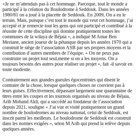
«Je ne m’attendais pas à cet hommage. Parceque, tout le monde a
participé à la création du Boulodrome à Seddouk. Dans les années
1980/81 on a joué à la placette de Seddouk. En 2009, On a eu le
terrain. Mais, puisque c’est tout le monde qui veut cet hommage, j’ai
accepté et je remercie tout les gens qui ont participé et contribué à la
réussite de cette discipline qui domine pratiquement toutes les
communes de la wilaya de Béjaia », a indiqué M Amar Ben
Meziane, ancien joueur de la pétanque depuis les années 1970 qui a
construit le siège de l’association ASB par ses propres moyens et la
contribution d’autres membres de l’équipe. » On ne peux pas
construire un projet tout seul,meme si on a les moyens. On a
toujours besoins des autres pour réaliser un projet », fait -il savoir en
toute modestie.
Contrairement aux grandes gueules égocentristes qui disent le
contraire de la chose, lorsque quelques choses ne convient pas à
leurs guises. Effectivement, dépassant largement une quarantaine de
titres entre les coupes et les tournois organisés au niveau de Béjaia,
Arib Mohand Akli, qui a succédé au fondateur de l’association
depuis 2021, souligne « J’ai vue et visité pratiquement un grand
nombre de boulodromes au niveau national, celui de Seddouk, est
inscrit parmi les meilleurs. Le boulodrome de Seddouk est construit
dans les normes exigées », selon M Arib qui prend la relève depuis
quelques années.