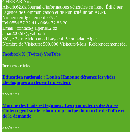
CHEKAR Amar
Algerie62.dz Journal d'informations générales en ligne. Édité par
l'agence de Communication et de Publicité Ithran ACPI.
Numéro enrigistrement: 07/21
Tel 0554 57 22 41 - 0664 72 83 20
Email : contact@algerie62.dz -
amar2002dz@yahoo.fr
Siège: 22 rue Mohamed Layachi Belouizdad Alger
Nombre de Visiteurs: 500.000 Visiteurs/Mois. Réferenecement réel
Facebook
X (Twitter)
YouTube
Derniers articles
Education nationale : Louisa Hanoune dénonce les visées
idéologiques au dépend du secteur
7 AOÛT 2026
Marché des fruits est légumes : Les producteurs des Aures
s’interrogent sur le retour du principe du marché de l’offre et
de la demande
6 AOÛT 2026