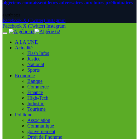
algériens connaissent leurs adversaires aux tours préliminaires
6 AOÛT 2026
Facebook
X (Twitter)
Instagram
Facebook
X (Twitter)
Instagram
A LA UNE
Actualité
Flash Infos
Justice
National
Sports
Economie
Banque
Commerce
Finance
High-Tech
Industrie
Tourisme
Politique
Association
Communiqué
gouvernement
Droit de l’homme