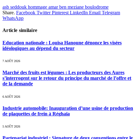
asb seddouk hommage amar ben meziane boulodrome
Share.
Facebook
Twitter
Pinterest
LinkedIn
Email
Telegram
WhatsApp
Article similaire
Education nationale : Louisa Hanoune dénonce les visées
idéologiques au dépend du secteur
7 AOÛT 2026
Marché des fruits est légumes : Les producteurs des Aures
s’interrogent sur le retour du principe du marché de l’offre et
de la demande
6 AOÛT 2026
Industrie automobile: Inauguration d’une usine de production
de plaquettes de frein à Réghaïa
5 AOÛT 2026
Partenariat industriel : Signature de deux conventions entre le