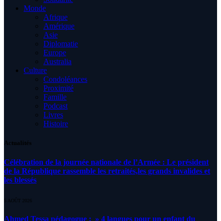
Monde
Afrique
Amérique
Asie
Diplomatie
Europe
Australia
Culture
Condoléances
Proximité
Famille
Podcast
Livres
Histoire
Actualités
Célébration de la journée nationale de l’Armée : Le président
de la République rassemble les retraités,les grands invalides et
les blessés
5 AOÛT 2026
Ahmed Tessa pédagogue : » 4 langues pour un enfant du