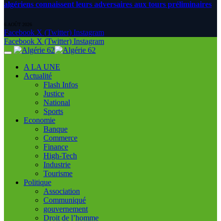
algériens connaissent leurs adversaires aux tours préliminaires
6 AOÛT 2026
Facebook
X (Twitter)
Instagram
Facebook
X (Twitter)
Instagram
A LA UNE
Actualité
Flash Infos
Justice
National
Sports
Economie
Banque
Commerce
Finance
High-Tech
Industrie
Tourisme
Politique
Association
Communiqué
gouvernement
Droit de l’homme