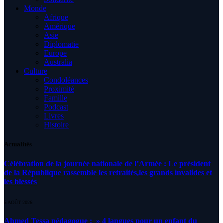
Monde
Afrique
Amérique
Asie
Diplomatie
Europe
Australia
Culture
Condoléances
Proximité
Famille
Podcast
Livres
Histoire
Actualités
Célébration de la journée nationale de l’Armée : Le président
de la République rassemble les retraités,les grands invalides et
les blessés
5 AOÛT 2026
Ahmed Tessa pédagogue : » 4 langues pour un enfant du