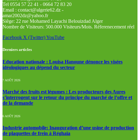
Tel 0554 57 22 41 - 0664 72 83 20
Email : contact@algerie62.dz -
amar2002dz@yahoo.fr
Siège: 22 rue Mohamed Layachi Belouizdad Alger
Nombre de Visiteurs: 500.000 Visiteurs/Mois. Réferenecement réel
Facebook
X (Twitter)
YouTube
Derniers articles
Education nationale : Louisa Hanoune dénonce les visées
idéologiques au dépend du secteur
7 AOÛT 2026
Marché des fruits est légumes : Les producteurs des Aures
s’interrogent sur le retour du principe du marché de l’offre et
de la demande
6 AOÛT 2026
Industrie automobile: Inauguration d’une usine de production
de plaquettes de frein à Réghaïa