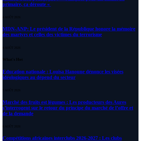
primaire, ça déroute «
4 AOÛT 2026
MDN-ANP: Le président de la République honore la mémoire
des martyrs et celles des victimes du terrorisme
4 AOÛT 2026
What's Hot
Education nationale : Louisa Hanoune dénonce les visées
idéologiques au dépend du secteur
7 AOÛT 2026
Marché des fruits est légumes : Les producteurs des Aures
s’interrogent sur le retour du principe du marché de l’offre et
de la demande
6 AOÛT 2026
Compétitions africaines interclubs 2026-2027 : Les clubs