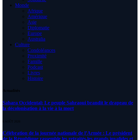
Monde
Afrique
Amérique
Asie
Diplomatie
Europe
Australia
Culture
Condoléances
Proximité
Famille
Podcast
Livres
Histoire
Actualités
Sahara Occidental: Le peuple Sahraoui brandit le drapeau de
la décolonisation à la vie à la mort
8 AOÛT 2026
Célébration de la journée nationale de l’Armée : Le président
de la République rassemble les retraités,les grands invalides et