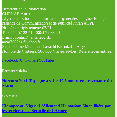
Directeur de la Publication
CHEKAR Amar
Algerie62.dz Journal d'informations générales en ligne. Édité par
l'agence de Communication et de Publicité Ithran ACPI.
Numéro enrigistrement: 07/21
Tel 0554 57 22 41 - 0664 72 83 20
Email : contact@algerie62.dz -
amar2002dz@yahoo.fr
Siège: 22 rue Mohamed Layachi Belouizdad Alger
Nombre de Visiteurs: 500.000 Visiteurs/Mois. Réferenecement réel
Facebook
X (Twitter)
YouTube
Derniers articles
Narcotrafic : L’Espagne a saisie 10,5 tonnes en provenance du
Maroc
8 AOÛT 2026
Kidnapee au Niger : L’Allemand Ulumaskan Sinan libéré par
les services de la Sécurité de l’Armée