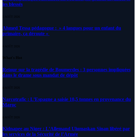
les blessés
5 AOÛT 2026
Ahmed Tessa pédagogue : » 4 langues pour un enfant du
primaire, ça déroute «
4 AOÛT 2026
What's Hot
Retour sur la tragédie de Boumerdes : 3 personnes impliquées
dans le drame sous mandat de dépôt
8 AOÛT 2026
Narcotrafic : L’Espagne a saisie 10,5 tonnes en provenance du
Maroc
8 AOÛT 2026
Kidnapee au Niger : L’Allemand Ulumaskan Sinan libéré par
les services de la Sécurité de l’Armée