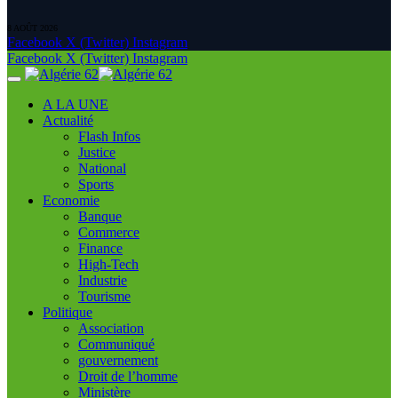
8 AOÛT 2026
Facebook
X (Twitter)
Instagram
Facebook
X (Twitter)
Instagram
A LA UNE
Actualité
Flash Infos
Justice
National
Sports
Economie
Banque
Commerce
Finance
High-Tech
Industrie
Tourisme
Politique
Association
Communiqué
gouvernement
Droit de l’homme
Ministère