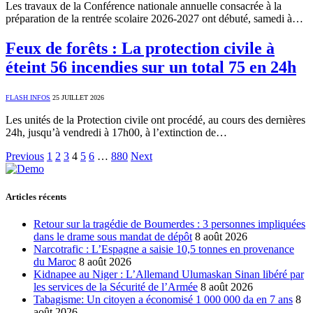
Les travaux de la Conférence nationale annuelle consacrée à la
préparation de la rentrée scolaire 2026-2027 ont débuté, samedi à…
Feux de forêts : La protection civile à
éteint 56 incendies sur un total 75 en 24h
FLASH INFOS
25 JUILLET 2026
Les unités de la Protection civile ont procédé, au cours des dernières
24h, jusqu’à vendredi à 17h00, à l’extinction de…
Previous
1
2
3
4
5
6
…
880
Next
Articles récents
Retour sur la tragédie de Boumerdes : 3 personnes impliquées
dans le drame sous mandat de dépôt
8 août 2026
Narcotrafic : L’Espagne a saisie 10,5 tonnes en provenance
du Maroc
8 août 2026
Kidnapee au Niger : L’Allemand Ulumaskan Sinan libéré par
les services de la Sécurité de l’Armée
8 août 2026
Tabagisme: Un citoyen a économisé 1 000 000 da en 7 ans
8
août 2026