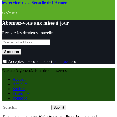
les services de la Sécurité de l’Armée
8 AOÛT 2026
Abonnez-vous aux mises à jour
Recevez les dernières nouvelles
Acceptez nos conditions et
politique
accord.
© 2026 Algerie62. Tous droits réservés
Accueil
Actualité
Société
Economie
Politique
Submit
Type above and press
Enter
to search. Press
Esc
to cancel.