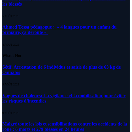
les blessés
5 AOÛT 2026
Ahmed Tessa pédagogue : » 4 langues pour un enfant du
primaire, ça déroute «
4 AOÛT 2026
What's Hot
Sétif: Arrestation de 6 individus et saisie de plus de 63 kg de
cannabis
9 AOÛT 2026
Vagues de chaleurs: La vigilance et la mobilisation pour éviter
les risques d’incendies
9 AOÛT 2026
Malgré toute les lois et sensibilisations contre les accidents de la
roue : 6 morts et 279 blessés en 24 heures