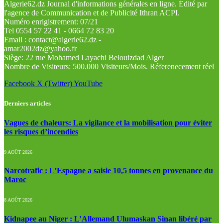
Algerie62.dz Journal d'informations générales en ligne. Édité par
l'agence de Communication et de Publicité Ithran ACPI.
Numéro enrigistrement: 07/21
Tel 0554 57 22 41 - 0664 72 83 20
Email : contact@algerie62.dz -
amar2002dz@yahoo.fr
Siège: 22 rue Mohamed Layachi Belouizdad Alger
Nombre de Visiteurs: 500.000 Visiteurs/Mois. Réferenecement réel
Facebook
X (Twitter)
YouTube
Derniers articles
Vagues de chaleurs: La vigilance et la mobilisation pour éviter
les risques d’incendies
9 AOÛT 2026
Narcotrafic : L’Espagne a saisie 10,5 tonnes en provenance du
Maroc
8 AOÛT 2026
Kidnapee au Niger : L’Allemand Ulumaskan Sinan libéré par