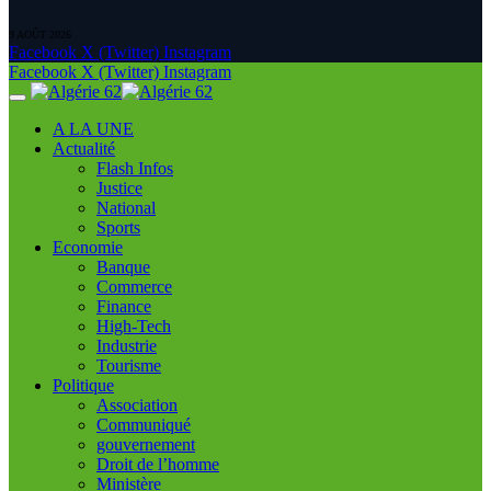
9 AOÛT 2026
Facebook
X (Twitter)
Instagram
Facebook
X (Twitter)
Instagram
A LA UNE
Actualité
Flash Infos
Justice
National
Sports
Economie
Banque
Commerce
Finance
High-Tech
Industrie
Tourisme
Politique
Association
Communiqué
gouvernement
Droit de l’homme
Ministère