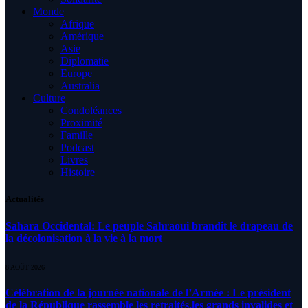
Monde
Afrique
Amérique
Asie
Diplomatie
Europe
Australia
Culture
Condoléances
Proximité
Famille
Podcast
Livres
Histoire
Actualités
Sahara Occidental: Le peuple Sahraoui brandit le drapeau de
la décolonisation à la vie à la mort
8 AOÛT 2026
Célébration de la journée nationale de l’Armée : Le président
de la République rassemble les retraités,les grands invalides et