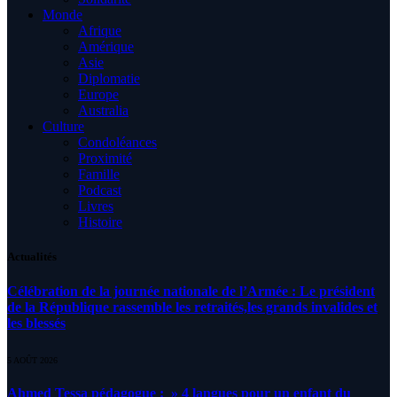
Monde
Afrique
Amérique
Asie
Diplomatie
Europe
Australia
Culture
Condoléances
Proximité
Famille
Podcast
Livres
Histoire
Actualités
Célébration de la journée nationale de l’Armée : Le président
de la République rassemble les retraités,les grands invalides et
les blessés
5 AOÛT 2026
Ahmed Tessa pédagogue : » 4 langues pour un enfant du