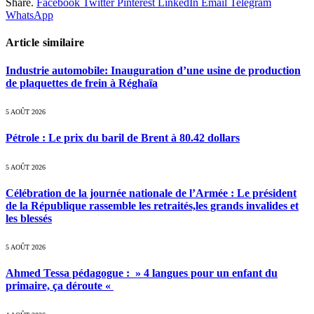
Share.
Facebook
Twitter
Pinterest
LinkedIn
Email
Telegram
WhatsApp
Article similaire
Industrie automobile: Inauguration d’une usine de production
de plaquettes de frein à Réghaïa
5 AOÛT 2026
Pétrole : Le prix du baril de Brent à 80.42 dollars
5 AOÛT 2026
Célébration de la journée nationale de l’Armée : Le président
de la République rassemble les retraités,les grands invalides et
les blessés
5 AOÛT 2026
Ahmed Tessa pédagogue : » 4 langues pour un enfant du
primaire, ça déroute «