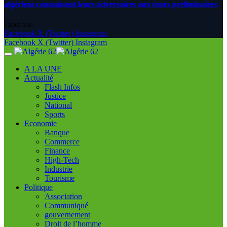
algériens connaissent leurs adversaires aux tours préliminaires
6 AOÛT 2026
Facebook
X (Twitter)
Instagram
Facebook
X (Twitter)
Instagram
A LA UNE
Actualité
Flash Infos
Justice
National
Sports
Economie
Banque
Commerce
Finance
High-Tech
Industrie
Tourisme
Politique
Association
Communiqué
gouvernement
Droit de l’homme