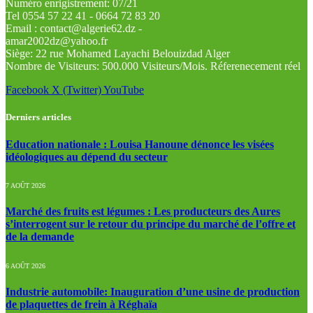
Numéro enrigistrement: 07/21
Tel 0554 57 22 41 - 0664 72 83 20
Email : contact@algerie62.dz -
amar2002dz@yahoo.fr
Siège: 22 rue Mohamed Layachi Belouizdad Alger
Nombre de Visiteurs: 500.000 Visiteurs/Mois. Réferenecement réel
Facebook
X (Twitter)
YouTube
Derniers articles
Education nationale : Louisa Hanoune dénonce les visées
idéologiques au dépend du secteur
7 AOÛT 2026
Marché des fruits est légumes : Les producteurs des Aures
s’interrogent sur le retour du principe du marché de l’offre et
de la demande
6 AOÛT 2026
Industrie automobile: Inauguration d’une usine de production
de plaquettes de frein à Réghaïa