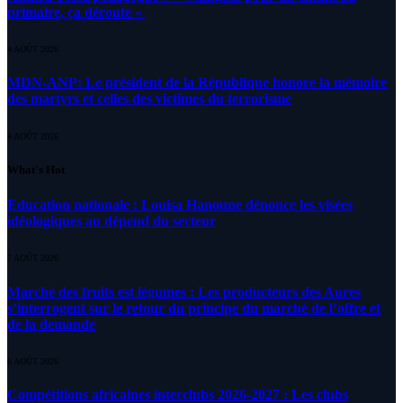
primaire, ça déroute «
4 AOÛT 2026
MDN-ANP: Le président de la République honore la mémoire
des martyrs et celles des victimes du terrorisme
4 AOÛT 2026
What's Hot
Education nationale : Louisa Hanoune dénonce les visées
idéologiques au dépend du secteur
7 AOÛT 2026
Marché des fruits est légumes : Les producteurs des Aures
s’interrogent sur le retour du principe du marché de l’offre et
de la demande
6 AOÛT 2026
Compétitions africaines interclubs 2026-2027 : Les clubs