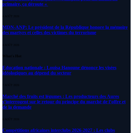
primaire, ça déroute «
4 AOÛT 2026
MDN-ANP: Le président de la République honore la mémoire
des martyrs et celles des victimes du terrorisme
4 AOÛT 2026
What's Hot
Education nationale : Louisa Hanoune dénonce les visées
idéologiques au dépend du secteur
7 AOÛT 2026
Marché des fruits est légumes : Les producteurs des Aures
s’interrogent sur le retour du principe du marché de l’offre et
de la demande
6 AOÛT 2026
Compétitions africaines interclubs 2026-2027 : Les clubs