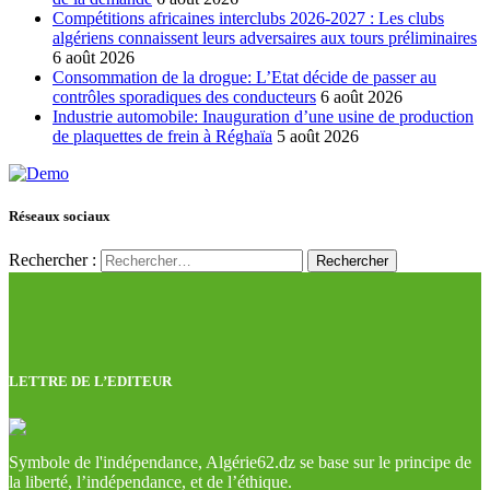
Compétitions africaines interclubs 2026-2027 : Les clubs
algériens connaissent leurs adversaires aux tours préliminaires
6 août 2026
Consommation de la drogue: L’Etat décide de passer au
contrôles sporadiques des conducteurs
6 août 2026
Industrie automobile: Inauguration d’une usine de production
de plaquettes de frein à Réghaïa
5 août 2026
Réseaux sociaux
Rechercher :
LETTRE DE L’EDITEUR
Symbole de l'indépendance, Algérie62.dz se base sur le principe de
la liberté, l’indépendance, et de l’éthique.