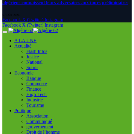
algériens connaissent leurs adversaires aux tours préliminaires
6 AOÛT 2026
Facebook
X (Twitter)
Instagram
Facebook
X (Twitter)
Instagram
A LA UNE
Actualité
Flash Infos
Justice
National
Sports
Economie
Banque
Commerce
Finance
High-Tech
Industrie
Tourisme
Politique
Association
Communiqué
gouvernement
Droit de l’homme