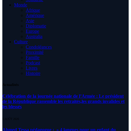
Monde
Afrique
Amérique
Asie
Diplomatie
Europe
Australia
Culture
Condoléances
Proximité
Famille
Podcast
Livres
Histoire
Actualités
Célébration de la journée nationale de l’Armée : Le président
de la République rassemble les retraités,les grands invalides et
les blessés
5 AOÛT 2026
Ahmed Tessa pédagogue : » 4 langues pour un enfant du