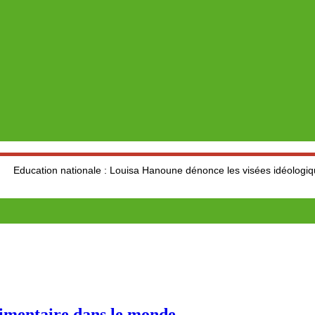
ationale : Louisa Hanoune dénonce les visées idéologiques au dépend 
alimentaire dans le monde