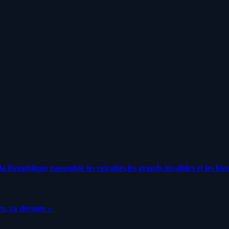
a République rassemble les retraités,les grands invalides et les bles
e, ça déroute «