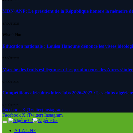
4 AOÛT 2026
MDN-ANP: Le président de la République honore la mémoire des m
4 AOÛT 2026
What's Hot
Education nationale : Louisa Hanoune dénonce les visées idéolog
7 AOÛT 2026
Marché des fruits est légumes : Les producteurs des Aures s’inte
6 AOÛT 2026
Compétitions africaines interclubs 2026-2027 : Les clubs algérien
6 AOÛT 2026
Facebook
X (Twitter)
Instagram
Facebook
X (Twitter)
Instagram
A LA UNE