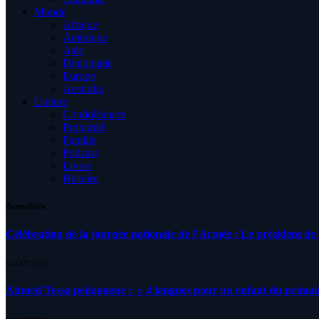
Monde
Afrique
Amérique
Asie
Diplomatie
Europe
Australia
Culture
Condoléances
Proximité
Famille
Podcast
Livres
Histoire
Actualités
Célébration de la journée nationale de l’Armée : Le président de l
5 AOÛT 2026
Ahmed Tessa pédagogue : » 4 langues pour un enfant du primair