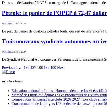
Dans une déclaration à l’APS en marge de la Campagne nationale de se
Pétrole: le panier de l’OPEP à 72,47 dollars
SOCIÉTÉ
21 MAI 2019
Le prix du panier de quatorze pétroles bruts, qui sert de référence à
Trois nouveaux syndicats autonomes arriv
SOCIÉTÉ
20 MAI 2019
Le Syndicat National Autonome des Personnels de L’enseignement S
Previous
1
…
186
187
188
189
190
Next
Articles récents
Education nationale : Louisa Hanoune dénonce les visées idéol
Marché des fruits est légumes : Les producteurs des Aures s’int
Compétitions africaines interclubs 2026-2027 : Les clubs algérie
Consommation de la drogue: L’Etat décide de passer au contrôl