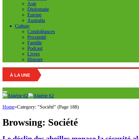
Asie
Diplomatie
Europe
Australia
Culture
Condoléances
Proximité
Famille
Podcast
Livres
Histoire
À LA UNE
Education n
Home
»
Category: "Société" (Page 188)
Browsing:
Société
Le déclin des abeilles menace la sécurité 