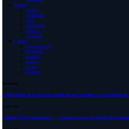
Monde
Afrique
Amérique
Asie
Diplomatie
Europe
Australia
Culture
Condoléances
Proximité
Famille
Podcast
Livres
Histoire
Actualités
Célébration de la journée nationale de l’Armée : Le président de l
5 AOÛT 2026
Ahmed Tessa pédagogue : » 4 langues pour un enfant du primair