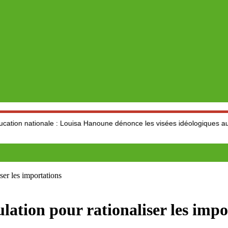
ale : Louisa Hanoune dénonce les visées idéologiques au dépend du s
ser les importations
lation pour rationaliser les impo