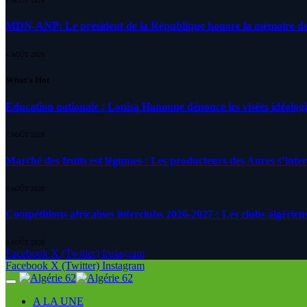
4 AOÛT 2026
MDN-ANP: Le président de la République honore la mémoire des m
4 AOÛT 2026
What's Hot
Education nationale : Louisa Hanoune dénonce les visées idéolog
7 AOÛT 2026
Marché des fruits est légumes : Les producteurs des Aures s’inte
6 AOÛT 2026
Compétitions africaines interclubs 2026-2027 : Les clubs algérien
6 AOÛT 2026
Facebook
X (Twitter)
Instagram
Facebook
X (Twitter)
Instagram
A LA UNE