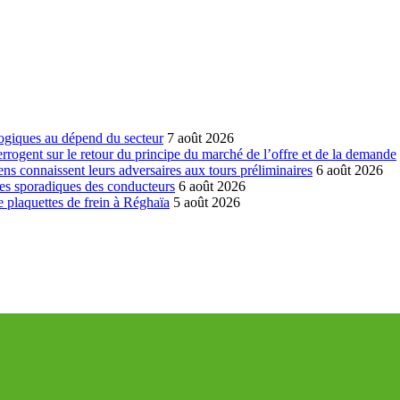
ogiques au dépend du secteur
7 août 2026
errogent sur le retour du principe du marché de l’offre et de la demande
ns connaissent leurs adversaires aux tours préliminaires
6 août 2026
es sporadiques des conducteurs
6 août 2026
 plaquettes de frein à Réghaïa
5 août 2026