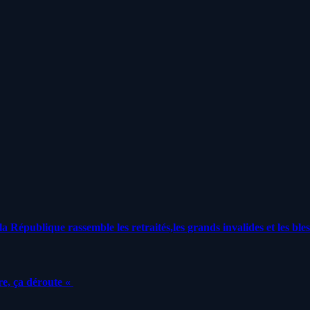
a République rassemble les retraités,les grands invalides et les bles
e, ça déroute «