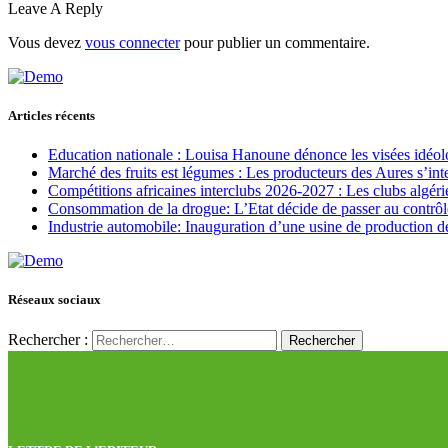
Leave A Reply
Vous devez
vous connecter
pour publier un commentaire.
Articles récents
Education nationale : Louisa Hanoune dénonce les visées idéol
Marché des fruits est légumes : Les producteurs des Aures s’int
Compétitions africaines interclubs 2026-2027 : Les clubs algérie
Consommation de la drogue: L’Etat décide de passer au contrôl
Industrie automobile: Inauguration d’une usine de production de
Réseaux sociaux
Rechercher :