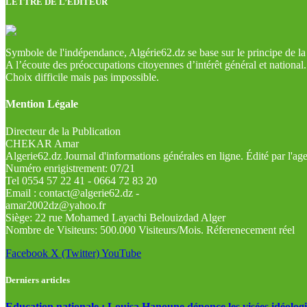
LETTRE DE L’EDITEUR
Symbole de l'indépendance, Algérie62.dz se base sur le principe de la l
A l’écoute des préoccupations citoyennes d’intérêt général et national.
Choix difficile mais pas impossible.
Mention Légale
Directeur de la Publication
CHEKAR Amar
Algerie62.dz Journal d'informations générales en ligne. Édité par l'a
Numéro enrigistrement: 07/21
Tel 0554 57 22 41 - 0664 72 83 20
Email : contact@algerie62.dz -
amar2002dz@yahoo.fr
Siège: 22 rue Mohamed Layachi Belouizdad Alger
Nombre de Visiteurs: 500.000 Visiteurs/Mois. Réferenecement réel
Facebook
X (Twitter)
YouTube
Derniers articles
Education nationale : Louisa Hanoune dénonce les visées idéolog