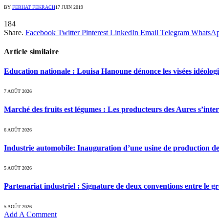
BY
FERHAT FEKRACH
17 JUIN 2019
184
Share.
Facebook
Twitter
Pinterest
LinkedIn
Email
Telegram
WhatsA
Article similaire
Education nationale : Louisa Hanoune dénonce les visées idéolog
7 AOÛT 2026
Marché des fruits est légumes : Les producteurs des Aures s’inte
6 AOÛT 2026
Industrie automobile: Inauguration d’une usine de production de
5 AOÛT 2026
Partenariat industriel : Signature de deux conventions entre le g
5 AOÛT 2026
Add A Comment