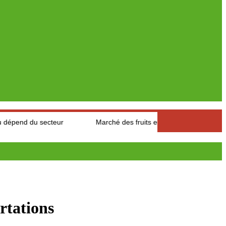
ecteur
Marché des fruits est légumes : Les producteurs des Au
rtations