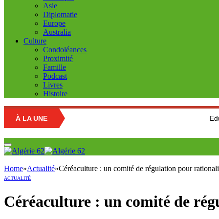
Asie
Diplomatie
Europe
Australia
Culture
Condoléances
Proximité
Famille
Podcast
Livres
Histoire
À LA UNE
Education nation
Home
»
Actualité
»
Céréaculture : un comité de régulation pour rationali
ACTUALITÉ
Céréaculture : un comité de régu