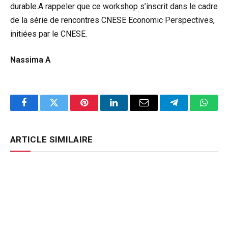
durable.A rappeler que ce workshop s’inscrit dans le cadre
de la série de rencontres CNESE Economic Perspectives,
initiées par le CNESE.
Nassima A
Facebook
Twitter
Pinterest
LinkedIn
Email
Telegram
Whats
ARTICLE SIMILAIRE