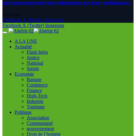
algériens connaissent leurs adversaires aux tours préliminaires
6 AOÛT 2026
Facebook
X (Twitter)
Instagram
Facebook
X (Twitter)
Instagram
A LA UNE
Actualité
Flash Infos
Justice
National
Sports
Economie
Banque
Commerce
Finance
High-Tech
Industrie
Tourisme
Politique
Association
Communiqué
gouvernement
Droit de l’homme