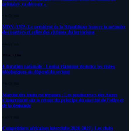
primaire, ça déroute «
4 AOÛT 2026
MDN-ANP: Le président de la République honore la mémoire
des martyrs et celles des victimes du terrorisme
4 AOÛT 2026
What's Hot
Education nationale : Louisa Hanoune dénonce les visées
idéologiques au dépend du secteur
7 AOÛT 2026
Marché des fruits est légumes : Les producteurs des Aures
s’interrogent sur le retour du principe du marché de l’offre et
de la demande
6 AOÛT 2026
Compétitions africaines interclubs 2026-2027 : Les clubs