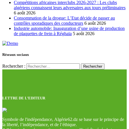
Compétitions africaines interclubs 2026-2027 : Les clubs
algériens connaissent leurs adversaires aux tours préliminaires
6 août 2026
Consommation de la drogue: L’Etat décide de passer au
contrôles sporadiques des conducteurs
6 août 2026
Industrie automobile: Inauguration d’une usine de production
de plaquettes de frein à Réghaïa
5 août 2026
Réseaux sociaux
Rechercher :
LETTRE DE L’EDITEUR
Symbole de l'indépendance, Algérie62.dz se base sur le principe de
la liberté, l’indépendance, et de l’éthique.