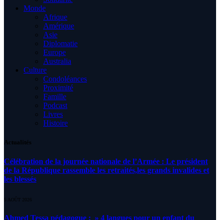
Monde
Afrique
Amérique
Asie
Diplomatie
Europe
Australia
Culture
Condoléances
Proximité
Famille
Podcast
Livres
Histoire
Actualités
Célébration de la journée nationale de l’Armée : Le président
de la République rassemble les retraités,les grands invalides et
les blessés
5 AOÛT 2026
Ahmed Tessa pédagogue : » 4 langues pour un enfant du