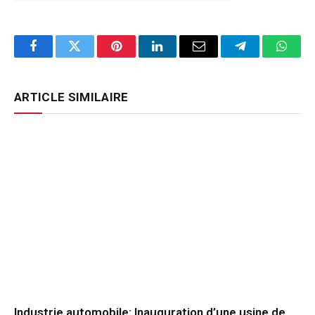
Facebook
Twitter
Pinterest
LinkedIn
Email
Telegram
Whats
ARTICLE SIMILAIRE
Industrie automobile: Inauguration d’une usine de