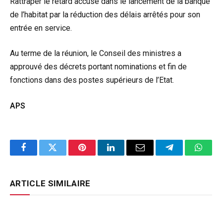
Rattraper le retard accusé dans le lancement de la banque
de l’habitat par la réduction des délais arrêtés pour son
entrée en service.
Au terme de la réunion, le Conseil des ministres a
approuvé des décrets portant nominations et fin de
fonctions dans des postes supérieurs de l’Etat.
APS
Facebook
Twitter
Pinterest
LinkedIn
Email
Telegram
Whats
ARTICLE SIMILAIRE