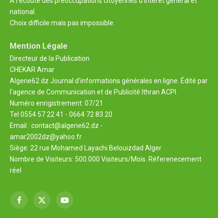
A l’écoute des préoccupations citoyennes d’intérêt général et
national.
Choix difficile mais pas impossible.
Mention Légale
Directeur de la Publication
CHEKAR Amar
Algerie62.dz Journal d'informations générales en ligne. Édité par
l'agence de Communication et de Publicité Ithran ACPI.
Numéro enrigistrement: 07/21
Tel 0554 57 22 41 - 0664 72 83 20
Email : contact@algerie62.dz -
amar2002dz@yahoo.fr
Siège: 22 rue Mohamed Layachi Belouizdad Alger
Nombre de Visiteurs: 500.000 Visiteurs/Mois. Réferenecement
réel
Facebook
X
YouTube
(Twitter)