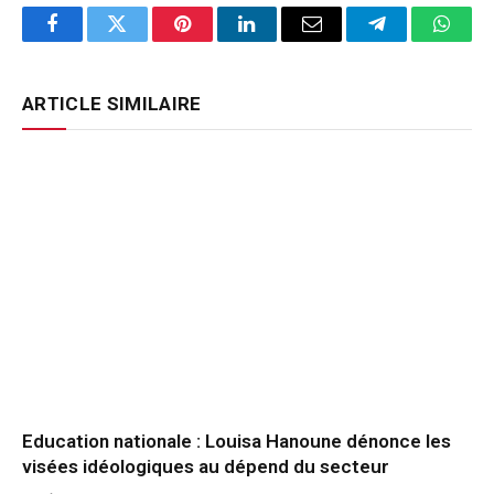
Facebook
Twitter
Pinterest
LinkedIn
Email
Telegram
Whats
ARTICLE SIMILAIRE
Education nationale : Louisa Hanoune dénonce les
visées idéologiques au dépend du secteur