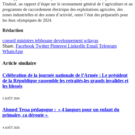
Tindouf, au rapport d’étape sur le recensement général de l’agriculture et au
programme de raccordement électrique des exploitations agricoles, des
zones industrielles et des zones d’activité, outre l’état des préparatifs pour
les Jeux olympiques de 2024.
Rédaction
conseil ministres tebboune developpement wilayas
Share.
Facebook
Twitter
Pinterest
LinkedIn
Email
Telegram
WhatsApp
Article similaire
Célébration de la journée nationale de l’Armée : Le président
de la République rassemble les retraités,les grands invalides et
les blessés
5 AOÛT 2026
Ahmed Tessa pédagogue : » 4 langues pour un enfant du
primaire, ça déroute «
4 AOÛT 2026