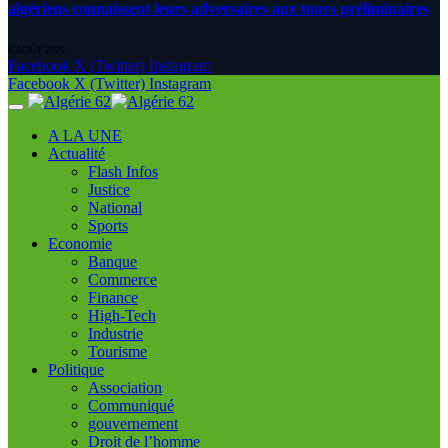
algériens connaissent leurs adversaires aux tours préliminaires
6 AOÛT 2026
Facebook
X (Twitter)
Instagram
Facebook
X (Twitter)
Instagram
A LA UNE
Actualité
Flash Infos
Justice
National
Sports
Economie
Banque
Commerce
Finance
High-Tech
Industrie
Tourisme
Politique
Association
Communiqué
gouvernement
Droit de l’homme