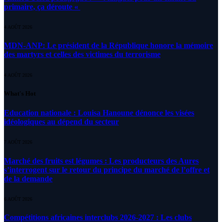
primaire, ça déroute «
4 AOÛT 2026
MDN-ANP: Le président de la République honore la mémoire
des martyrs et celles des victimes du terrorisme
4 AOÛT 2026
What's Hot
Education nationale : Louisa Hanoune dénonce les visées
idéologiques au dépend du secteur
7 AOÛT 2026
Marché des fruits est légumes : Les producteurs des Aures
s’interrogent sur le retour du principe du marché de l’offre et
de la demande
6 AOÛT 2026
Compétitions africaines interclubs 2026-2027 : Les clubs