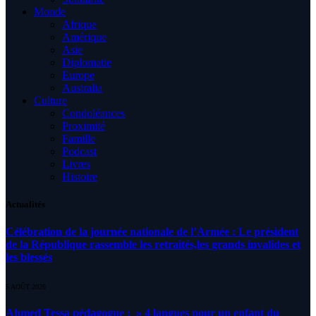
Monde
Afrique
Amérique
Asie
Diplomatie
Europe
Australia
Culture
Condoléances
Proximité
Famille
Podcast
Livres
Histoire
Actualités
Célébration de la journée nationale de l’Armée : Le président
de la République rassemble les retraités,les grands invalides et
les blessés
5 AOÛT 2026
Ahmed Tessa pédagogue : » 4 langues pour un enfant du