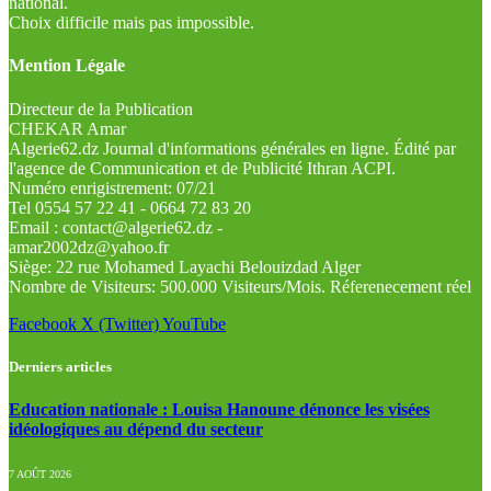
national.
Choix difficile mais pas impossible.
Mention Légale
Directeur de la Publication
CHEKAR Amar
Algerie62.dz Journal d'informations générales en ligne. Édité par
l'agence de Communication et de Publicité Ithran ACPI.
Numéro enrigistrement: 07/21
Tel 0554 57 22 41 - 0664 72 83 20
Email : contact@algerie62.dz -
amar2002dz@yahoo.fr
Siège: 22 rue Mohamed Layachi Belouizdad Alger
Nombre de Visiteurs: 500.000 Visiteurs/Mois. Réferenecement réel
Facebook
X (Twitter)
YouTube
Derniers articles
Education nationale : Louisa Hanoune dénonce les visées
idéologiques au dépend du secteur
7 AOÛT 2026